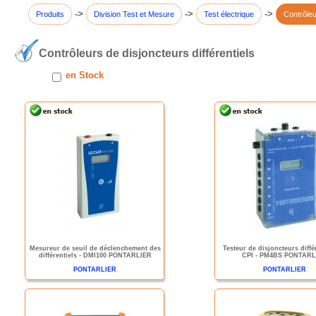
->
->
->
Produits
Division Test et Mesure
Test électrique
Contrôleu
Contrôleurs de disjoncteurs différentiels
en Stock
Mesureur de seuil de déclenchement des
Testeur de disjoncteurs différ
différentiels - DMI100 PONTARLIER
CPI - PM4BS PONTARL
PONTARLIER
PONTARLIER