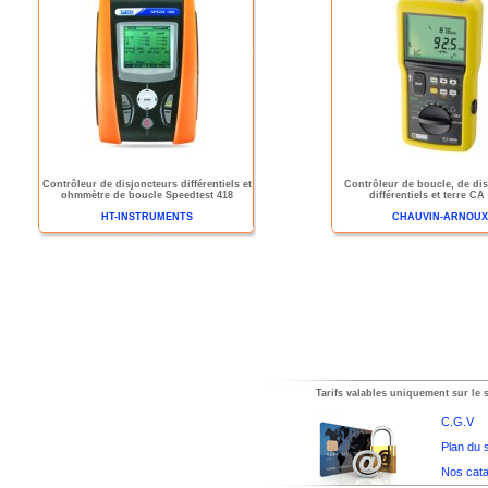
Contrôleur de disjoncteurs différentiels et
Contrôleur de boucle, de di
ohmmètre de boucle Speedtest 418
différentiels et terre CA
HT-INSTRUMENTS
CHAUVIN-ARNOUX
Tarifs valables uniquement sur le s
C.G.V
Plan du s
Nos cata