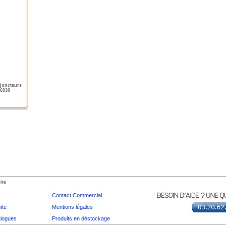
sjoncteurs
 6030
ite
Contact Commercial
ite
Mentions légales
logues
Produits en déstockage