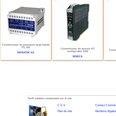
Convertisseur de puissance large bande
ITL 101
Convertisseur de tension AC
Conve
configurable Z202
INFRATEK AG
SENECA
Tarifs valables uniquement sur le site
C.G.V
Contact Commer
Plan du site
Mentions légale