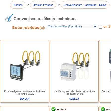
->
->
Produits
Division Process
Convertisseurs - Isolateurs - Relais
Convertisseurs électrotechniques
Sous-rubrique(s):
en S
Kit d'analyseur de réseau et bobines
Kit d'analyseur de réseau et bobines
Converti
Rogowski S711E
Rogowski S604E
SENECA
SENECA