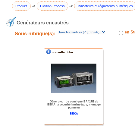
->
->
Produits
Division Process
Indicateurs et régulateurs numériques
Générateurs encastrés
Sous-rubrique(s):
en St
Générateur de consigne BA427E de
BEKA, à sécurité intrinsèque, montage
panneau
BEKA