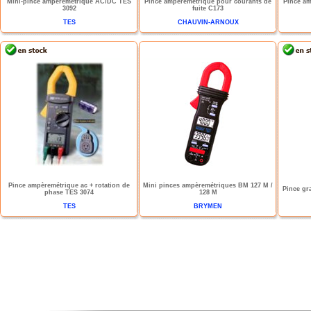
Mini-pince ampèremétrique AC/DC TES
Pince ampèremétrique pour courants de
Pince a
3092
fuite C173
TES
CHAUVIN-ARNOUX
Pince ampèremétrique ac + rotation de
Mini pinces ampèremétriques BM 127 M /
Pince gr
phase TES 3074
128 M
TES
BRYMEN