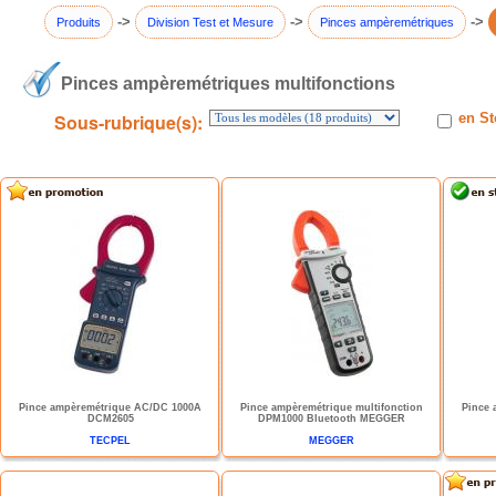
->
->
->
Produits
Division Test et Mesure
Pinces ampèremétriques
Pinces ampèremétriques multifonctions
Sous-rubrique(s):
en St
Pince ampèremétrique AC/DC 1000A
Pince ampèremétrique multifonction
Pince
DCM2605
DPM1000 Bluetooth MEGGER
TECPEL
MEGGER