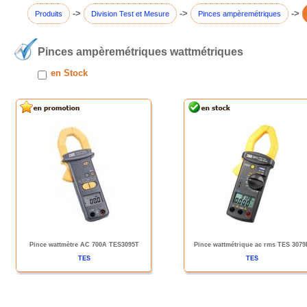
->
->
->
Produits
Division Test et Mesure
Pinces ampèremétriques
Pinces ampèremétriques wattmétriques
en Stock
Pince wattmètre AC 700A TES3095T
Pince wattmétrique ac rms TES 3079
TES
TES