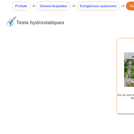
->
->
->
Produits
Division Acquisition
Enregistreurs autonomes
Tes
Tests hydrostatiques
Kit de test 
de