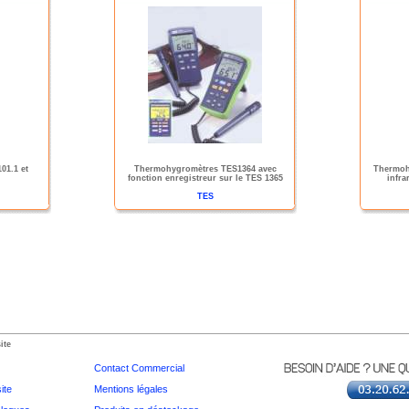
01.1 et
Thermohygromètres TES1364 avec
Thermoh
fonction enregistreur sur le TES 1365
infra
TES
ite
Contact Commercial
ite
Mentions légales