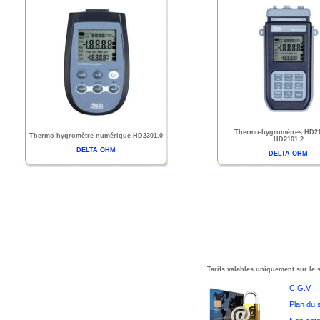
Thermo-hygromètres HD21
Thermo-hygromètre numérique HD2301.0
HD2101.2
DELTA OHM
DELTA OHM
Tarifs valables uniquement sur le s
C.G.V
Plan du s