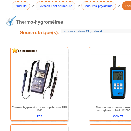
->
->
->
Produits
Division Test et Mesure
Mesures physiques
The
Thermo-hygromètres
Sous-rubrique(s):
Thermo hygromètre avec imprimante TES
Thermo-hygromètre barom
1362
enregistreur Série D3000
TES
COMET