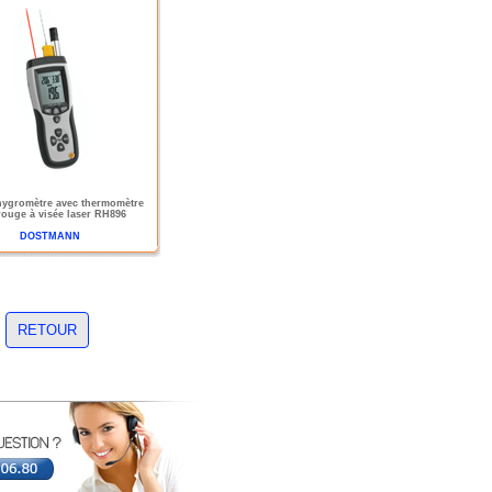
ygromètre avec thermomètre
rouge à visée laser RH896
DOSTMANN
RETOUR