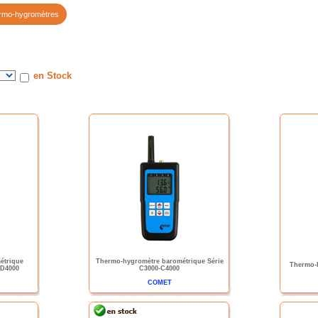
rmo-hygromètres
en Stock
étrique
Thermo-hygromètre barométrique Série
Thermo-h
-D4000
C3000-C4000
COMET