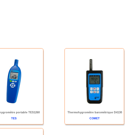
ygromètre portable TES1260
Thermohygromètre barométrique D4130
TES
COMET