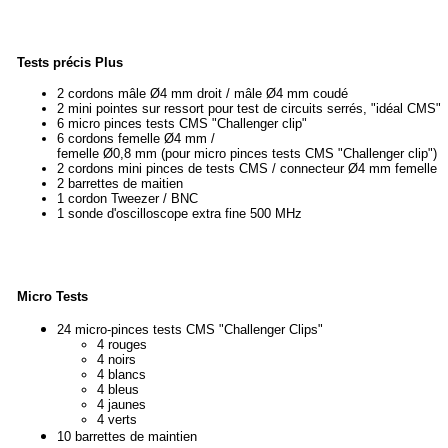
Tests précis Plus
2 cordons mâle Ø4 mm droit / mâle Ø4 mm coudé
2 mini pointes sur ressort pour test de circuits serrés, "idéal CMS"
6 micro pinces tests CMS "Challenger clip"
6 cordons femelle Ø4 mm /
femelle Ø0,8 mm (pour micro pinces tests CMS "Challenger clip")
2 cordons mini pinces de tests CMS / connecteur Ø4 mm femelle
2 barrettes de maitien
1 cordon Tweezer / BNC
1 sonde d'oscilloscope extra fine 500 MHz
Micro Tests
24 micro-pinces tests CMS "Challenger Clips"
4 rouges
4 noirs
4 blancs
4 bleus
4 jaunes
4 verts
10 barrettes de maintien