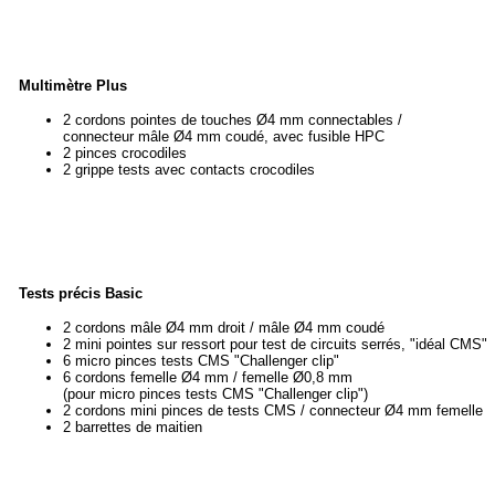
Multimètre Plus
2 cordons pointes de touches Ø4 mm connectables /
connecteur mâle Ø4 mm coudé, avec fusible HPC
2 pinces crocodiles
2 grippe tests avec contacts crocodiles
Tests précis Basic
2 cordons mâle Ø4 mm droit / mâle Ø4 mm coudé
2 mini pointes sur ressort pour test de circuits serrés, "idéal CMS"
6 micro pinces tests CMS "Challenger clip"
6 cordons femelle Ø4 mm / femelle Ø0,8 mm
(pour micro pinces tests CMS "Challenger clip")
2 cordons mini pinces de tests CMS / connecteur Ø4 mm femelle
2 barrettes de maitien