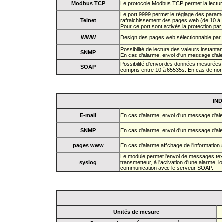
Modbus TCP
Le protocole Modbus TCP permet la lectur
Le port 9999 permet le réglage des paramè
Telnet
rafraichissement des pages web (de 10 à 
Pour ce port sont activés la protection pa
WWW
Design des pages web sélectionnable par l'u
Possibilité de lecture des valeurs instanta
SNMP
En cas d'alarme, envoi d'un message d'aler
Possibilité d'envoi des données mesurées
SOAP
compris entre 10 à 65535s. En cas de non 
IN
E-mail
En cas d'alarme, envoi d'un message d'aler
SNMP
En cas d'alarme, envoi d'un message d'aler
pages www
En cas d'alarme affichage de l'information
Le module permet l'envoi de messages tex
syslog
transmetteur, à l'activation d'une alarme
communication avec le serveur SOAP.
Unités de mesure