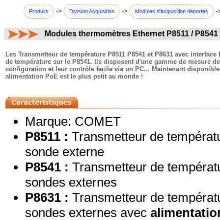
->
->
-
Produits
Division Acquisition
Modules d'acquisition déportés
Modules thermomètres Ethernet P8511 / P8541 
commentaires:
Les Transmetteur de température P8511 P8541 et P8631 avec interface 
de température sur le P8541. Ils disposent d'une gamme de mesure de -5
configuration et leur contrôle facile via un PC... Maintenant disponi
alimentation PoE est le plus petit au monde !
Marque: COMET
P8511 :
Transmetteur de températ
sonde externe
P8541 :
Transmetteur de tempéra
sondes externes
P8631 :
Transmetteur de températ
sondes externes avec
alimentati