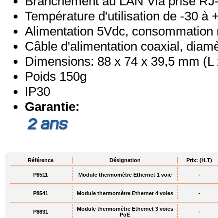
Branchement au LAN Via prise RJ
Température d'utilisation de -30 à
Alimentation 5Vdc, consommatio
Câble d'alimentation coaxial, diam
Dimensions: 88 x 74 x 39,5 mm (L 
Poids 150g
IP30
Garantie:
Référence
Désignation
Prix: (H.T)
P8511
Module thermomètre Ethernet 1 voie
-
P8541
Module thermomètre Ethernet 4 voies
-
Module thermomètre Ethernet 3 voies
P8631
-
PoE