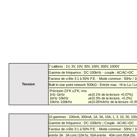
7 calibres : 1V, 3V, 10V, 30V, 100V, 300V, 1000V
Gamme de fréquence : DC-100kHz - couple : AC/AC+DC
Facteur de crête 3:1 à 50% P.E. - Mode commun : 50Hz / 
Tension
Built-in star point network 500kΩ - Entrée max : Hi to Lo / L
Précision 23°K ±3°K; rms
1Hz-1kHz
±k(0.1% de la lecture +0.07%)
1kHz-10kHz
±k(0.3% de la lecture, +0.2%)
10kHz-100kHz
±k(0.05%/kHz de la lecture +0.3
10 gammes : 100mA, 300mA, 1A, 3A, 10A; 1, 3, 10, 30, 100
Gamme de fréquence : DC-100kHz ¦ Couple : AC/AC+DC
Facteur de crête 3:1 à 50% P.E. - Mode commun : 50Hz / 
entrée 3A : 3A cont./10A 5s; 50A entrée : 40A cont./50A 20s.