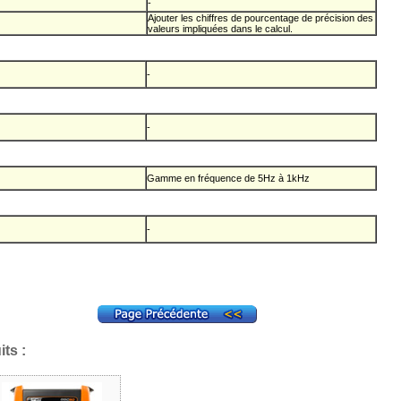
-
Ajouter les chiffres de pourcentage de précision des
valeurs impliquées dans le calcul.
-
-
Gamme en fréquence de 5Hz à 1kHz
-
ts :