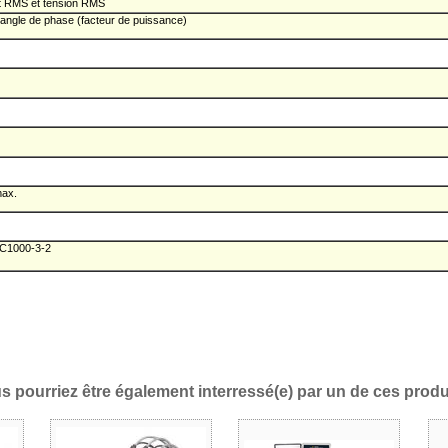
nt RMS et tension RMS
angle de phase (facteur de puissance)
max.
EC1000-3-2
s pourriez être également interressé(e) par un de ces produi