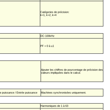
Catégories de précision:
k=1, k=2, k=4
DC-100kHz
PF = 0 à ±1
Ajouter les chiffres de pourcentage de précision des
valeurs impliquées dans le calcul.
ie puissance / Entrée puissance
Machines synchronisées uniquement.
Harmoniques de 1 à 63