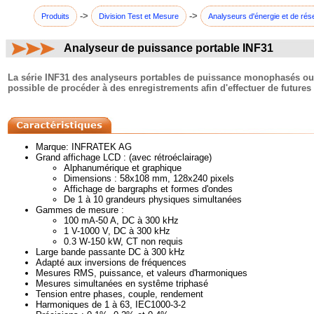
->
->
Produits
Division Test et Mesure
Analyseurs d'énergie et de rés
Analyseur de puissance portable INF31
commentaires:
La série INF31 des analyseurs portables de puissance monophasés ou t
possible de procéder à des enregistrements afin d'effectuer de futures
Marque: INFRATEK AG
Grand affichage LCD : (avec rétroéclairage)
Alphanumérique et graphique
Dimensions : 58x108 mm, 128x240 pixels
Affichage de bargraphs et formes d'ondes
De 1 à 10 grandeurs physiques simultanées
Gammes de mesure :
100 mA-50 A, DC à 300 kHz
1 V-1000 V, DC à 300 kHz
0.3 W-150 kW, CT non requis
Large bande passante DC à 300 kHz
Adapté aux inversions de fréquences
Mesures RMS, puissance, et valeurs d'harmoniques
Mesures simultanées en systême triphasé
Tension entre phases, couple, rendement
Harmoniques de 1 à 63, IEC1000-3-2