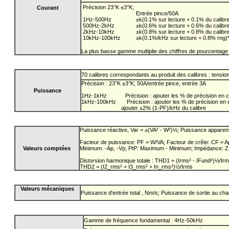
Précision 23°K ±3°K;
Courant
Entrée pince/50A
1Hz-500Hz
±k(0.1% sur lecture + 0.1% du calibre
500Hz-2kHz
±k(0.6% sur lecture + 0.6% du calibre
2kHz-10kHz
±k(0.8% sur lecture + 0.8% du calibre
10kHz-100kHz
±k(0.1%/kHz sur lecture + 0.8% rng)
La plus basse gamme multiplie des chiffres de pourcentage p
70 calibres correspondants au produit des calibres : tensio
Précision : 23°K ±3°K; 50A/entrée pince, entrée 3A
Puissance
1Hz-1kHz Précision : ajouter les % de précision en co
1kHz-100kHz Précision : ajouter les % de précision en e
ajouter ±2% (1-PF)/kHz du calibre
Puissance réactive, Var = ±(VA² - W²)½; Puissance apparen
Facteur de puissance: PF = W/VA; Facteur de crête: CF = 
Valeurs comptées
Minimum: -Ap, -Vp; PtP: Maximum - Minimum; Impédance: Z
Distorsion harmonique totale : THD1 = (Irms² - IFund²)½/Ir
THD2 = (I2_rms² + I3_rms² + In_rms²)½/Irms
Valeurs mécaniques
Puissance d'entrée total , Nm/s; Puissance de sortie au cha
Gamme de fréquence fondamental : 4Hz-50kHz