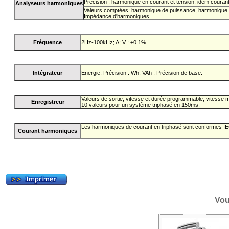
Précision : harmonique en courant et tension, idem coura
Analyseurs harmoniques
Valeurs comptées: harmonique de puissance, harmonique 
Impédance d'harmoniques.
Fréquence
2Hz-100kHz; A; V : ±0.1%
Intégrateur
Energie, Précision : Wh, VAh ; Précision de base.
Valeurs de sortie, vitesse et durée programmable; vitesse 
Enregistreur
10 valeurs pour un systême triphasé en 150ms.
Les harmoniques de courant en triphasé sont conformes I
Courant harmoniques
Vou