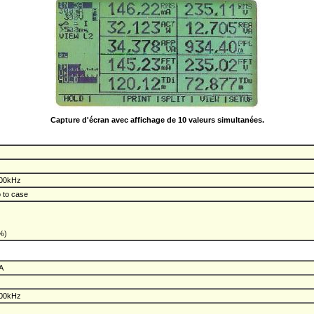
Capture d'écran avec affichage de 10 valeurs simultanées.
100kHz
o to case
%)
A
100kHz