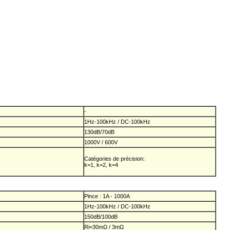
-
1Hz-100kHz / DC-100kHz
130dB/70dB
1000V / 600V
Catégories de précision:
k=1, k=2, k=4
Pince : 1A - 1000A
1Hz-100kHz / DC-100kHz
150dB/100dB
Ri=30mΩ / 3mΩ