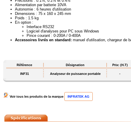
Précisions : 0.1%, 0.2% et 0.4%
Alimentation par batterie 10VA
Autonomie : 6 heures d'utilisation
Dimensions : 75 x 160 x 245 mm
Poids : 1.5 kg
En option :
Interface RS232
Logiciel d'analyses pour PC sous Windows
Pince courant : 0-200A / 0-400A
Accessoires livrés en standard:
manuel d'utilisation, chargeur de b
Référence
Désignation
Prix: (H.T)
INF31
Analyseur de puissance portable
-
Voir tous les produits de la marque
INFRATEK AG