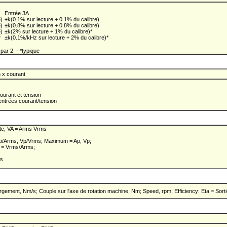
Entrée 3A
)
±k(0.1% sur lecture + 0.1% du calibre)
)
±k(0.8% sur lecture + 0.8% du calibre)
)
±k(2% sur lecture + 1% du calibre)*
*
±k(0.1%/kHz sur lecture + 2% du calibre)*
ar 2. - *typique
n x courant
urant et tension
ntrées courant/tension
te, VA = Arms Vrms
Ap/Arms, Vp/Vrms; Maximum = Ap, Vp;
 = Vrms/Arms;
ms
rgement, Nm/s; Couple sur l'axe de rotation machine, Nm; Speed, rpm; Efficiency: Eta = Sort