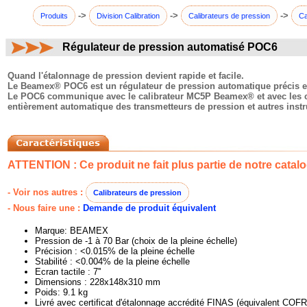
->
->
->
Produits
Division Calibration
Calibrateurs de pression
Ca
Régulateur de pression automatisé POC6
commentaires:
Quand l'étalonnage de pression devient rapide et facile.
Le Beamex® POC6 est un régulateur de pression automatique précis et co
Le POC6 communique avec le calibrateur MC5P Beamex® et avec les ca
entièrement automatique des transmetteurs de pression et autres ins
ATTENTION : Ce produit ne fait plus partie de notre catalo
- Voir nos autres :
Calibrateurs de pression
- Nous faire une :
Demande de produit équivalent
Marque: BEAMEX
Pression de -1 à 70 Bar (choix de la pleine échelle)
Précision : <0.015% de la pleine échelle
Stabilité : <0.004% de la pleine échelle
Ecran tactile : 7''
Dimensions : 228x148x310 mm
Poids: 9.1 kg
Livré avec certificat d'étalonnage accrédité FINAS (équivalent COF