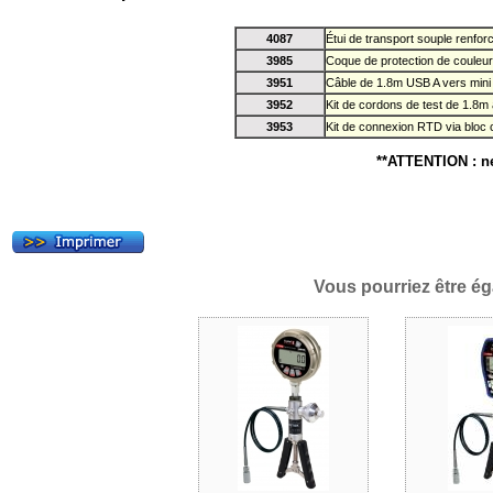
4087
Étui de transport souple renfor
3985
Coque de protection de couleur 
3951
Câble de 1.8m USB A vers mini
3952
Kit de cordons de test de 1.8m
3953
Kit de connexion RTD via bloc
**
ATTENTION
: n
Vous pourriez être ég