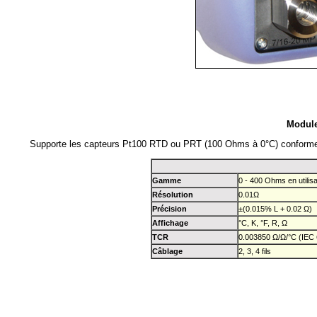
Module
Supporte les capteurs Pt100 RTD ou PRT (100 Ohms à 0°C) conformes
Gamme
0 - 400 Ohms en utili
Résolution
0.01Ω
Précision
±(0.015% L + 0.02 Ω)
Affichage
°C, K, °F, R, Ω
TCR
0.003850 Ω/Ω/°C (IEC 
Câblage
2, 3, 4 fils