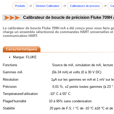
->
->
->
Produits
Division Calibration
Calibrateurs de process
Ca
Calibrateur de boucle de précision Fluke 709
commentaires:
Le calibrateur de boucle Fluke 709H mA a été conçu pour vous faire g
charge un ensemble sélectionné de commandes HART universelles et us
communication HART.
Marque: FLUKE
Fonctions Source de mA, simulation de mA, lecture de mA
Gammes mA (0à 24 mA) et volts (0 à 30 V DC)
Résolution 1µA sur les gammes en mA et 1 mV sur les g
Précision 0,01 %, ±2 points toutes gammes (à 23 ° C 
Températured’utilisation -10° C à 55° C
Plaged’humidité 10 à 95% sans condensation
Stabilité 20 ppm de F.S. / °C de -10 °C à18 °C et de 28