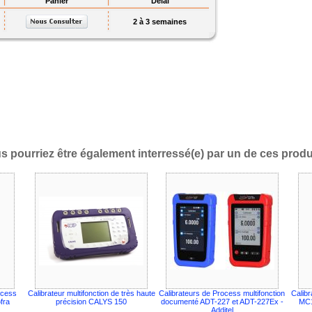
Panier
Délai
2 à 3 semaines
s pourriez être également interressé(e) par un de ces produi
ocess
Calibrateur multifonction de très haute
Calibrateurs de Process multifonction
Calibr
fra
précision CALYS 150
documenté ADT-227 et ADT-227Ex -
MC1
Additel