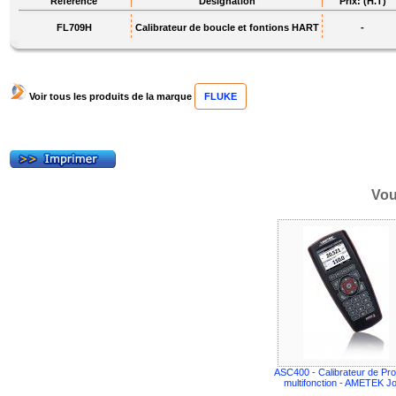
Référence
Désignation
Prix: (H.T)
FL709H
Calibrateur de boucle et fontions HART
-
Voir tous les produits de la marque
FLUKE
Vou
ASC400 - Calibrateur de Pr
multifonction - AMETEK Jo