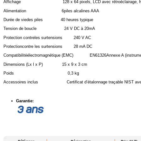
Affichage 128 x 64 pixels, LCD avec rétroéclairage, hauteu
Alimentation 6piles alcalines AAA
Durée de viedes piles 40 heures typique
Tension de boucle 24 V DC à 20mA
Protection contreles surtensions 240 V AC
Protectioncontre les surtensions 28 mA DC
Compatibilitéélectromagnétique (EMC) EN61326Annexe A (instrumen
Dimensions (Lx l x P) 15 x 9 x 3 cm
Poids 0,3 kg
Accessoires inclus Certificat d’étalonnage traçable NIST avec do
Garantie: