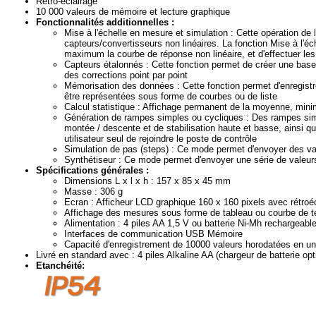
Rétro-éclairage
10 000 valeurs de mémoire et lecture graphique
Fonctionnalités additionnelles :
Mise à l'échelle en mesure et simulation : Cette opération de 
capteurs/convertisseurs non linéaires. La fonction Mise à l'éc
maximum la courbe de réponse non linéaire, et d'effectuer le
Capteurs étalonnés : Cette fonction permet de créer une base
des corrections point par point
Mémorisation des données : Cette fonction permet d'enregist
être représentées sous forme de courbes ou de liste
Calcul statistique : Affichage permanent de la moyenne, mi
Génération de rampes simples ou cycliques : Des rampes simp
montée / descente et de stabilisation haute et basse, ainsi q
utilisateur seul de rejoindre le poste de contrôle
Simulation de pas (steps) : Ce mode permet d'envoyer des va
Synthétiseur : Ce mode permet d'envoyer une série de valeu
Spécifications générales :
Dimensions L x l x h : 157 x 85 x 45 mm
Masse : 306 g
Ecran : Afficheur LCD graphique 160 x 160 pixels avec rétroé
Affichage des mesures sous forme de tableau ou courbe de 
Alimentation : 4 piles AA 1,5 V ou batterie Ni-Mh rechargeabl
Interfaces de communication USB Mémoire
Capacité d'enregistrement de 10000 valeurs horodatées en une
Livré en standard avec : 4 piles Alkaline AA (chargeur de batterie opti
Etanchéité: