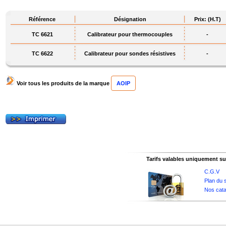
Référence
Désignation
Prix: (H.T)
TC 6621
Calibrateur pour thermocouples
-
TC 6622
Calibrateur pour sondes résistives
-
Voir tous les produits de la marque
AOIP
Tarifs valables uniquement sur
C.G.V
Plan du s
Nos cata