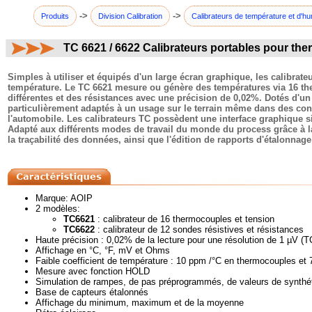
->
->
Produits
Division Calibration
Calibrateurs de température et d'hu
TC 6621 / 6622 Calibrateurs portables pour th
commentaires:
Simples à utiliser et équipés d'un large écran graphique, les calibrat
température. Le TC 6621 mesure ou génère des températures via 16 the
différentes et des résistances avec une précision de 0,02%. Dotés d'un
particulièrement adaptés à un usage sur le terrain même dans des condi
l'automobile. Les calibrateurs TC possèdent une interface graphique s
Adapté aux différents modes de travail du monde du process grâce à la 
la traçabilité des données, ainsi que l'édition de rapports d'étalonnag
Marque: AOIP
2 modèles:
TC6621
: calibrateur de 16 thermocouples et tension
TC6622
: calibrateur de 12 sondes résistives et résistances
Haute précision : 0,02% de la lecture pour une résolution de 1 µV (T
Affichage en °C, °F, mV et Ohms
Faible coefficient de température : 10 ppm /°C en thermocouples et
Mesure avec fonction HOLD
Simulation de rampes, de pas préprogrammés, de valeurs de synthé
Base de capteurs étalonnés
Affichage du minimum, maximum et de la moyenne