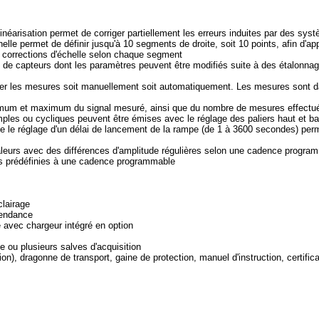
linéarisation permet de corriger partiellement les erreurs induites par des sys
helle permet de définir jusqu'à 10 segments de droite, soit 10 points, afin d'a
s corrections d'échelle selon chaque segment
 de capteurs dont les paramètres peuvent être modifiés suite à des étalonnag
rer les mesures soit manuellement soit automatiquement. Les mesures sont d
nimum et maximum du signal mesuré, ainsi que du nombre de mesures effectu
les ou cycliques peuvent être émises avec le réglage des paliers haut et b
ue le réglage d'un délai de lancement de la rampe (de 1 à 3600 secondes) per
leurs avec des différences d'amplitude régulières selon une cadence progra
rs prédéfinies à une cadence programmable
clairage
tendance
e avec chargeur intégré en option
 ou plusieurs salves d'acquisition
on), dragonne de transport, gaine de protection, manuel d'instruction, certifica