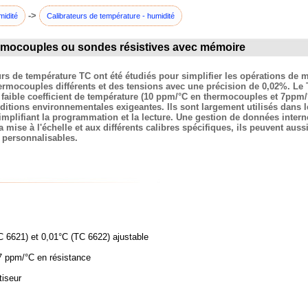
->
midité
Calibrateurs de température - humidité
ermocouples ou sondes résistives avec mémoire
eurs de température TC ont été étudiés pour simplifier les opérations de
rmocouples différents et des tensions avec une précision de 0,02%. Le
 faible coefficient de température (10 ppm/°C en thermocouples et 7ppm/°
tions environnementales exigeantes. Ils sont largement utilisés dans les 
implifiant la programmation et la lecture. Une gestion de données inter
mise à l'échelle et aux différents calibres spécifiques, ils peuvent auss
e personnalisables.
C 6621) et 0,01°C (TC 6622) ajustable
 7 ppm/°C en résistance
tiseur