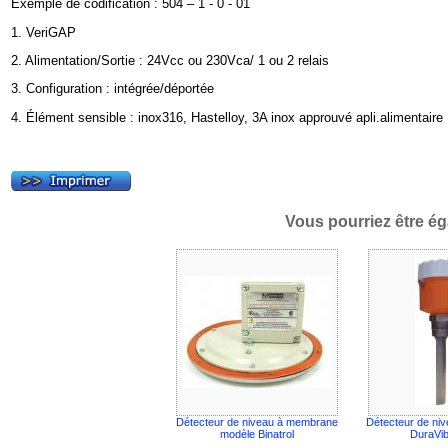
Exemple de codification : 504 – 1 - 0 - 01
1. VeriGAP
2. Alimentation/Sortie : 24Vcc ou 230Vca/ 1 ou 2 relais
3. Configuration : intégrée/déportée
4. Élément sensible : inox316, Hastelloy, 3A inox approuvé apli.alimentaire
Vous pourriez être ég
Détecteur de niveau à membrane
Détecteur de niv
modèle Binatrol
DuraVi