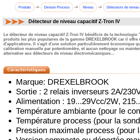
->
->
->
Produits
Division Process
Niveau
Détecteurs de niveau
Détecteur de niveau capacitif Z-Tron IV
commentaires:
Le détecteur de niveau capacitif Z-Tron IV bénéficie de la technologie
produits les plus populaires de la gamme DREXELBROOK car il offre u
d'applications. Il s'agit d'une solution particulièrement économique 
calibration manuelle par potentiomètre, et aucun nettoyage ou mainten
alternative aux détecteurs de niveau électromécaniques...
Marque: DREXELBROOK
Sortie : 2 relais inverseurs 2A/230
Alimentation : 19...29Vcc/2W, 215
Température ambiante (pour le conv
Température process (pour la sond
Pression maximale process (pour l