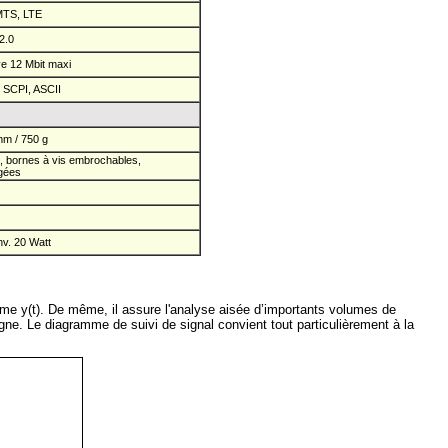
MTS, LTE
2.0
e 12 Mbit maxi
 SCPI, ASCII
m / 750 g
s, bornes à vis embrochables,
gées
v. 20 Watt
amme y(t). De même, il assure l'analyse aisée d’importants volumes de
igne. Le diagramme de suivi de signal convient tout particulièrement à la