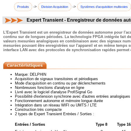
->
->
Produits
Division Acquisition
Systèmes d'acquisition multivoies
Expert Transient - Enregistreur de données a
commentaires:
L'Expert Transient est un enregistreur de données autonome pour l'ac
continu sur de longues périodes. La technologie FPGA intégrée fait de
valeurs mesurées analogiques en combinaison avec des signaux numéri
mesurées pouvant être enregistrées sur l'appareil et en même temps s
interface LAN avec des protocoles de synchronisation rapides permet 
Marque: DELPHIN
Acquisition de signaux transitoires et périodiques
Mode d'acquisition en continu ou par déclenchements
Nombreuses fonctions d'analyse en ligne
Livré avec le logiciel d'analyse ProfiSignal Go
Possibilité d'extension synchrone avec d'autres entrées analogique
Fonctionnement autonome et mémoire longue durée
Intégration dans un réseau WIFI ou UMTS / LTE
Construction très compacte
2 types de Expert Transient Entrées / Sorties :
Entrées / Sorties
Type 8
Type 16