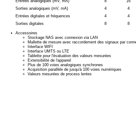
Entrées analogiques (mV, mA)
8
16
Sorties analogiques (mV, mA)
4
4
Entrées digitales et fréquences
4
4
Sorties digitales
8
8
Accessoires
Stockage NAS avec connexion via LAN
Mallette de mesure avec raccordement des signaux par con
Interface WIFI
Interface UMTS ou LTE
Tablette pour l'évaluation des valeurs mesurées
Extensibilité de l'appareil
Plus de 100 voies analogiques synchrones
Acquisition parallèle de jusqu'à 100 voies numériques
Valeurs mesurées de process lentes