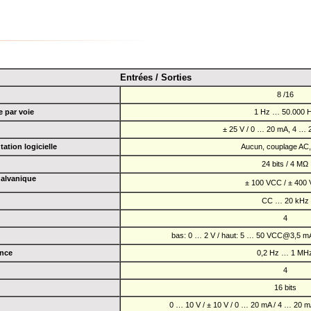
Entrées / Sorties
8 /16
e par voie
1 Hz … 50.000 
± 25 V / 0 … 20 mA, 4 … 2
tion logicielle
Aucun, couplage AC,
24 bits / 4 MΩ
galvanique
± 100 VCC / ± 400
CC … 20 kHz
4
bas: 0 … 2 V / haut: 5 … 50 VCC@3,5 mA 
ence
0,2 Hz … 1 MH
4
16 bits
0 … 10 V / ± 10 V / 0 … 20 mA / 4 … 20 mA