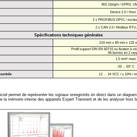
802.11b/g/n / GPRS, U
Device 2.0 / Host 
2 x PROFIBUS DPV1 / esclav
2 x CAN 2.0 / Modbus RTU,
Spécifications techniques générales
210 mm x 80 mm x 125 m
Profil support DIN EN 60715 ou fixation à vi
96 bornes en 2 ran
1,5 mm² maxi
-20 ... 60° C
bsorbée
12 … 24 VCC / ± 10% / en
ogiciel permet de représenter les signaux enregistrés en direct dans un diagr
e la mémoire interne des appareils Expert Transient et de les analyser hors l