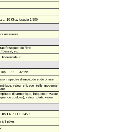
Hz ... 10 KHz, jusqu'à 1:500
eurs mesurées
ractéristiques de filtre
/ Bessel, etc.
Différentiateur
-Top … / 2 … 32 fois
ation, spectre d'amplitude et de phase
hmétique, valeur efficace réelle, moyenne
duit
 amplitude d'harmonique, fréquence, valeur
quence voulues), valeur totale, valeur
, DIN EN ISO 19245-1
 à 9 pôles
X