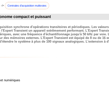
->
Centrales d'acquisition multivoies
utonome compact et puissant
quisition synchrone d'opérations transitoires et périodiques. Les valeu
 l'Expert Transient un appareil extrêmement performant. L'Expert Transi
ques, avec une fréquence d'échantillonnage jusqu'à 50 kHz par voie. L
ur des mémoires externes. L'Expert Transient est équipé de 8 ou de 16 
d'étendre le système à plus de 100 signaux analogiques. L'extension à 
s et numériques