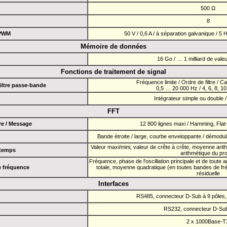
500 Ω
8
 PWM
50 V / 0,6 A / à séparation galvanique / 5 
Mémoire de données
16 Go / … 1 milliard de val
Fonctions de traitement de signal
Fréquence limite / Ordre de filtre / Ca
Filtre passe-bande
0,5 … 20 000 Hz / 4, 6, 8, 10 
Intégrateur simple ou double / 
FFT
re / Message
12 800 lignes maxi / Hamming, Flat
Bande étroite / large, courbe enveloppante / démodul
Valeur maxi/mini, valeur de crête à crête, moyenne arit
 temps
arithmétique du pro
Fréquence, phase de l'oscillation principale et de toute
e fréquence
totale, moyenne quadratique (en toutes bandes de fré
résiduelle
Interfaces
RS485, connecteur D-Sub à 9 pôles
RS232, connecteur D-Sub
2 x 1000Base-T