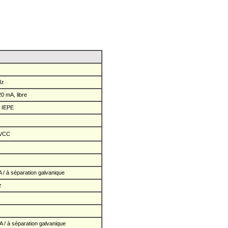
Hz
0 mA, libre
 IEPE
 VCC
/ à séparation galvanique
z
 / à séparation galvanique