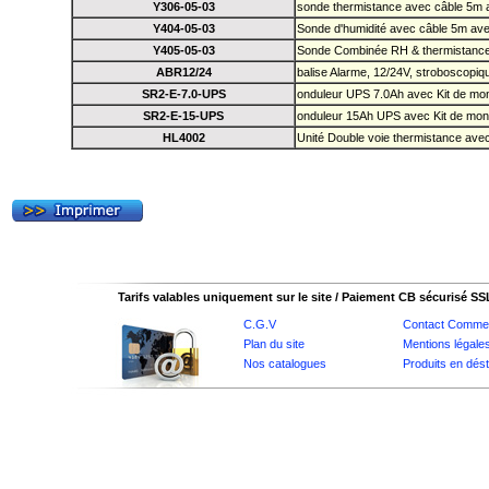
Y306-05-03
sonde thermistance avec câble 5m a
Y404-05-03
Sonde d'humidité avec câble 5m avec
Y405-05-03
Sonde Combinée RH & thermistance
ABR12/24
balise Alarme, 12/24V, stroboscopiq
SR2-E-7.0-UPS
onduleur UPS 7.0Ah avec Kit de mo
SR2-E-15-UPS
onduleur 15Ah UPS avec Kit de mon
HL4002
Unité Double voie thermistance ave
Tarifs valables uniquement sur le site / Paiement CB sécurisé SS
C.G.V
Contact Commer
Plan du site
Mentions légale
Nos catalogues
Produits en dés