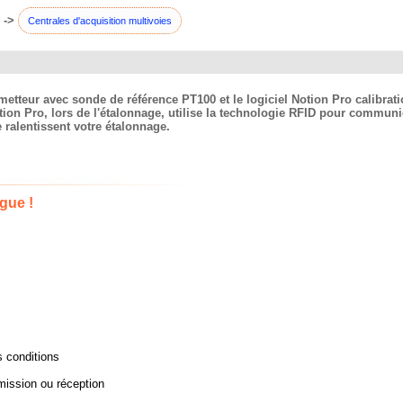
->
Centrales d'acquisition multivoies
teur avec sonde de référence PT100 et le logiciel Notion Pro calibration.
otion Pro, lors de l'étalonnage, utilise la technologie RFID pour commu
 ralentissent votre étalonnage.
gue !
s conditions
mission ou réception