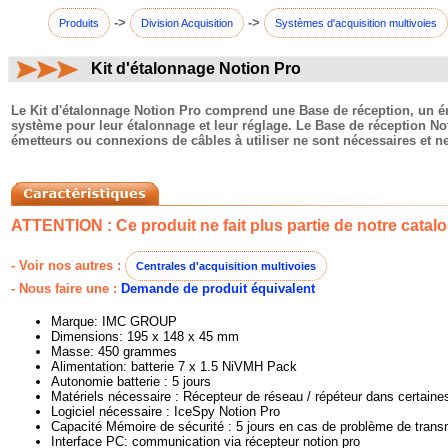
->
->
Produits
Division Acquisition
Systèmes d'acquisition multivoies
Kit d'étalonnage Notion Pro
commentaires:
Le Kit d'étalonnage Notion Pro comprend une Base de réception, un émet
système pour leur étalonnage et leur réglage. Le Base de réception N
émetteurs ou connexions de câbles à utiliser ne sont nécessaires et ne
ATTENTION : Ce produit ne fait plus partie de notre catalo
- Voir nos autres :
Centrales d'acquisition multivoies
- Nous faire une :
Demande de produit équivalent
Marque: IMC GROUP
Dimensions: 195 x 148 x 45 mm
Masse: 450 grammes
Alimentation: batterie 7 x 1.5 NiVMH Pack
Autonomie batterie : 5 jours
Matériels nécessaire : Récepteur de réseau / répéteur dans certaine
Logiciel nécessaire : IceSpy Notion Pro
Capacité Mémoire de sécurité : 5 jours en cas de problème de trans
Interface PC: communication via récepteur notion pro