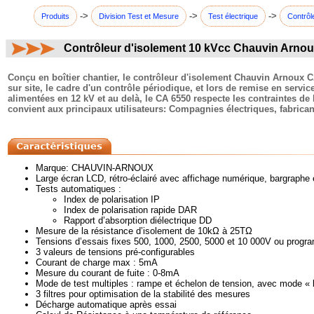
->
->
->
Produits
Division Test et Mesure
Test électrique
Contrôl
Contrôleur d'isolement 10 kVcc Chauvin Arno
commentaires:
Conçu en boîtier chantier, le contrôleur d'isolement Chauvin Arnoux CA 
sur site, le cadre d'un contrôle périodique, et lors de remise en serv
alimentées en 12 kV et au delà, le CA 6550 respecte les contraintes de 
convient aux principaux utilisateurs: Compagnies électriques, fabricant
Marque: CHAUVIN-ARNOUX
Large écran LCD, rétro-éclairé avec affichage numérique, bargraphe et 
Tests automatiques :
Index de polarisation IP
Index de polarisation rapide DAR
Rapport d’absorption diélectrique DD
Mesure de la résistance d’isolement de 10kΩ à 25TΩ
Tensions d’essais fixes 500, 1000, 2500, 5000 et 10 000V ou prog
3 valeurs de tensions pré-configurables
Courant de charge max : 5mA
Mesure du courant de fuite : 0-8mA
Mode de test multiples : rampe et échelon de tension, avec mode « br
3 filtres pour optimisation de la stabilité des mesures
Décharge automatique après essai