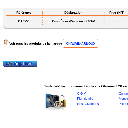
Référence
Désignation
Prix: (H.T)
CA6550
Contrôleur d'isolement 10kV
-
Voir tous les produits de la marque
CHAUVIN-ARNOUX
Tarifs valables uniquement sur le site / Paiement CB sé
C.G.V
Conta
Plan du site
Mentio
Nos catalogues
Produi