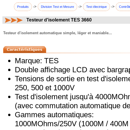
->
->
->
Produits
Division Test et Mesure
Test électrique
Contrôl
Testeur d'isolement TES 3660
commentaires:
Testeur d'isolement automatique simple, léger et maniable...
Marque: TES
Double affichage LCD avec bargra
Tensions de sortie en test d'isolem
250, 500 et 1000V
Test d'isolement jusqu'à 4000MO
(avec commutation automatique de l
Gammes automatiques:
1000MOhms/250V (1000M / 400M /