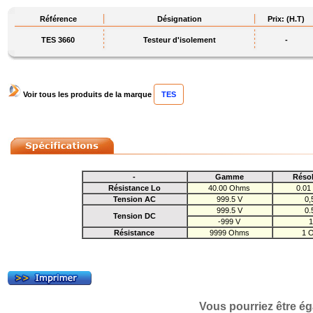
Référence
Désignation
Prix: (H.T)
TES 3660
Testeur d'isolement
-
Voir tous les produits de la marque
TES
-
Gamme
Réso
Résistance Lo
40.00 Ohms
0.0
Tension AC
999.5 V
0,
999.5 V
0.
Tension DC
-999 V
Résistance
9999 Ohms
1 
Vous pourriez être ég