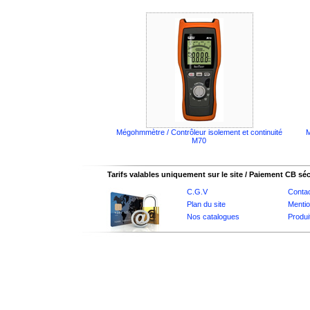
Mégohmmètre / Contrôleur isolement et continuité
M70
Tarifs valables uniquement sur le site / Paiement CB sé
C.G.V
Conta
Plan du site
Mentio
Nos catalogues
Produi