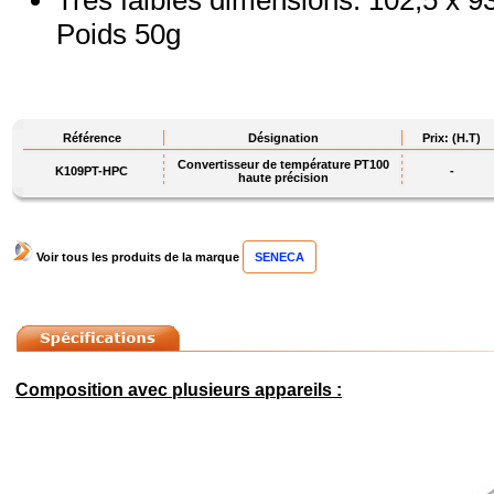
Très faibles dimensions: 102,5 x 9
Poids 50g
Référence
Désignation
Prix: (H.T)
Convertisseur de température PT100
K109PT-HPC
-
haute précision
Voir tous les produits de la marque
SENECA
Composition avec plusieurs appareils :