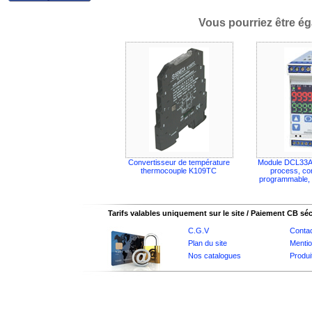
Vous pourriez être ég
Convertisseur de température
Module DCL33A:
thermocouple K109TC
process, co
programmable, r
Tarifs valables uniquement sur le site / Paiement CB sé
C.G.V
Conta
Plan du site
Mentio
Nos catalogues
Produi