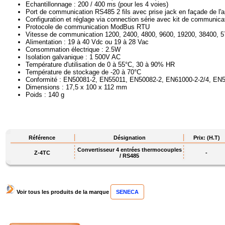
Echantillonnage : 200 / 400 ms (pour les 4 voies)
Port de communication RS485 2 fils avec prise jack en façade de l'ap
Configuration et réglage via connection série avec kit de communic
Protocole de communication ModBus RTU
Vitesse de communication 1200, 2400, 4800, 9600, 19200, 38400, 
Alimentation : 19 à 40 Vdc ou 19 à 28 Vac
Consommation électrique : 2.5W
Isolation galvanique : 1 500V AC
Température d'utilisation de 0 à 55°C, 30 à 90% HR
Température de stockage de -20 à 70°C
Conformité : EN50081-2, EN55011, EN50082-2, EN61000-2-2/4, EN
Dimensions : 17,5 x 100 x 112 mm
Poids : 140 g
Référence
Désignation
Prix: (H.T)
Convertisseur 4 entrées thermocouples
Z-4TC
-
/ RS485
Voir tous les produits de la marque
SENECA