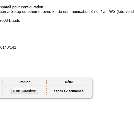
pareil pour configuration
ation Z-Setup ou ethernet avec kit de communication Z-net / Z-TWS (kits ven
57600 Bauds
50140/141
Panier
Délai
Stock / 2 semaines