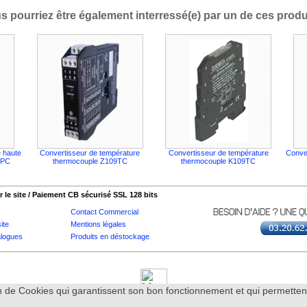
s pourriez être également interressé(e) par un de ces produi
 haute
Convertisseur de température
Convertisseur de température
Conve
HPC
thermocouple Z109TC
thermocouple K109TC
 le site / Paiement CB sécurisé SSL 128 bits
Contact Commercial
ite
Mentions légales
logues
Produits en déstockage
tion de Cookies qui garantissent son bon fonctionnement et qui permett