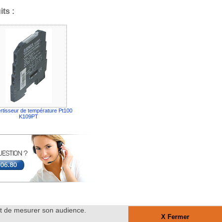
ts :
rtisseur de température Pt100
K109PT
ent de mesurer son audience.
X Fermer