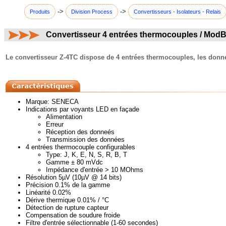
->
->
Produits
Division Process
Convertisseurs - Isolateurs - Relais
Convertisseur 4 entrées thermocouples / Mod
commentaires:
Le convertisseur Z-4TC dispose de 4 entrées thermocouples, les donné
Marque: SENECA
Indications par voyants LED en façade
Alimentation
Erreur
Réception des donneés
Transmission des données
4 entrées thermocouple configurables
Type: J, K, E, N, S, R, B, T
Gamme ± 80 mVdc
Impédance d'entrée > 10 MOhms
Résolution 5µV (10µV @ 14 bits)
Précision 0.1% de la gamme
Linéarité 0.02%
Dérive thermique 0.01% / °C
Détection de rupture capteur
Compensation de soudure froide
Filtre d'entrée sélectionnable (1-60 secondes)