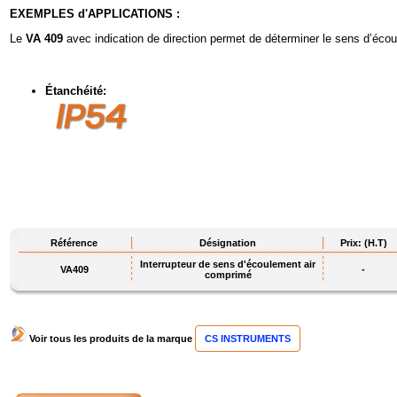
EXEMPLES d'APPLICATIONS :
Le
VA 409
avec indication de direction permet de déterminer le sens d’écou
Étanchéité:
Référence
Désignation
Prix: (H.T)
Interrupteur de sens d'écoulement air
VA409
-
comprimé
Voir tous les produits de la marque
CS INSTRUMENTS