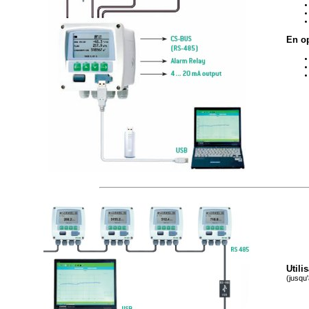
En o
Utili
(jusqu