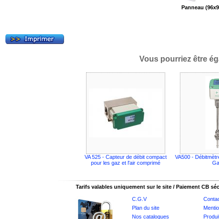
Panneau (96x96
Vous pourriez être ég
VA 525 - Capteur de débit compact
VA500 - Débitmètr
pour les gaz et l'air comprimé
G
Tarifs valables uniquement sur le site / Paiement CB sé
C.G.V
Conta
Plan du site
Mentio
Nos catalogues
Produi