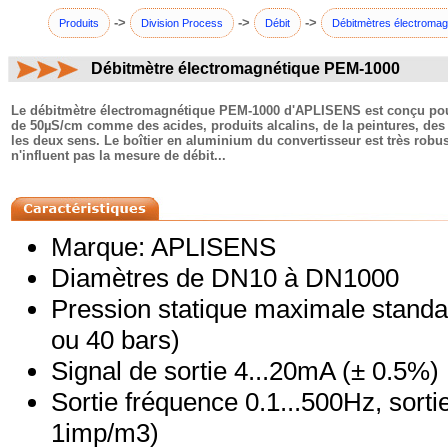
->
->
->
Produits
Division Process
Débit
Débitmètres électromag
Débitmètre électromagnétique PEM-1000
commentaires:
Le débitmètre électromagnétique PEM-1000 d'APLISENS est conçu pour
de 50µS/cm comme des acides, produits alcalins, de la peintures, des pâ
les deux sens. Le boîtier en aluminium du convertisseur est très rob
n'influent pas la mesure de débit...
Marque: APLISENS
Diamètres de DN10 à DN1000
Pression statique maximale standa
ou 40 bars)
Signal de sortie 4...20mA (± 0.5%)
Sortie fréquence 0.1...500Hz, sort
1imp/m3)