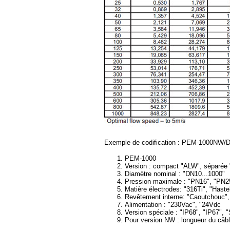
Exemple de codification : PEM-1000NW
PEM-1000
Version : compact "ALW", séparée
Diamètre nominal : "DN10...1000"
Pression maximale : "PN16", "PN2
Matière électrodes: "316Ti", "Hastel
Revêtement interne: "Caoutchouc"
Alimentation : "230Vac", "24Vdc
Version spéciale : "IP68", "IP67", 
Pour version NW : longueur du câbl