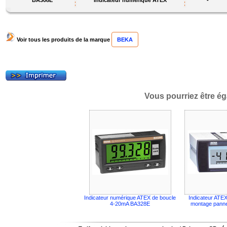
BA308E
Indicateur numérique ATEX
-
Voir tous les produits de la marque
BEKA
Vous pourriez être ég
Indicateur numérique ATEX de boucle
Indicateur ATEX
4-20mA BA328E
montage pann