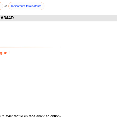
->
s
Indicateurs totalisateurs
 BA344D
gue !
 (clavier tactile en face avant en option)