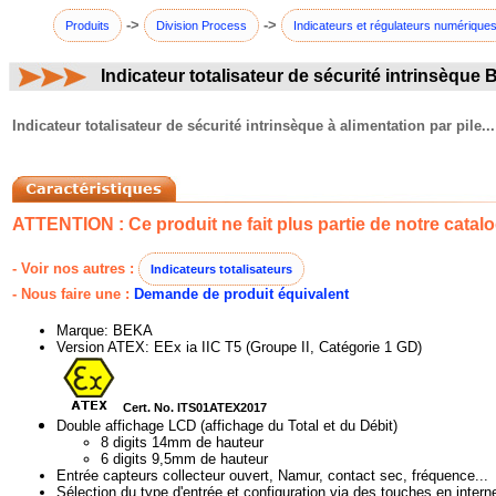
->
->
Produits
Division Process
Indicateurs et régulateurs numérique
Indicateur totalisateur de sécurité intrinsèque
commentaires:
Indicateur totalisateur de sécurité intrinsèque à alimentation par pile...
ATTENTION : Ce produit ne fait plus partie de notre catalo
- Voir nos autres :
Indicateurs totalisateurs
- Nous faire une :
Demande de produit équivalent
Marque: BEKA
Version ATEX: EEx ia IIC T5 (Groupe II, Catégorie 1 GD)
Cert. No. ITS01ATEX2017
Double affichage LCD (affichage du Total et du Débit)
8 digits 14mm de hauteur
6 digits 9,5mm de hauteur
Entrée capteurs collecteur ouvert, Namur, contact sec, fréquence...
Sélection du type d'entrée et configuration via des touches en interne