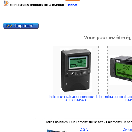
Voir tous les produits de la marque
BEKA
Vous pourriez être ég
Indicateur totalisateur compteur de lot
Indicateur totalisat
ATEX BA454D
BA4
Tarifs valables uniquement sur le site / Paiement CB sé
C.G.V
Conta