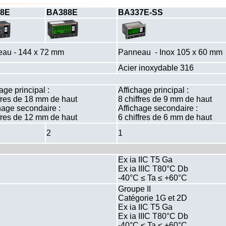
8E
BA388E
BA337E-SS
au - 144 x 72 mm
Panneau - Inox 105 x 60 mm
Acier inoxydable 316
age principal :
Affichage principal :
ffres de 18 mm de haut
8 chiffres de 9 mm de haut
hage secondaire :
Affichage secondaire :
ffres de 12 mm de haut
6 chiffres de 6 mm de haut
2
1
Ex ia IIC T5 Ga
Ex ia IIIC T80°C Db
-40°C ≤ Ta ≤ +60°C
Groupe II
Catégorie 1G et 2D
Ex ia IIC T5 Ga
Ex ia IIIC T80°C Db
-40°C ≤ Ta ≤ +60°C