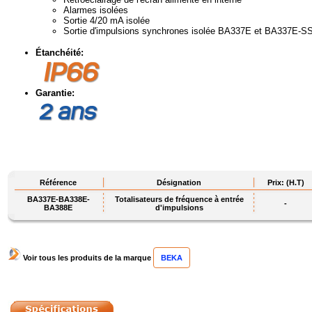
Alarmes isolées
Sortie 4/20 mA isolée
Sortie d'impulsions synchrones isolée BA337E et BA337E-S
Étanchéité:
Garantie:
Référence
Désignation
Prix: (H.T)
BA337E-BA338E-
Totalisateurs de fréquence à entrée
-
BA388E
d'impulsions
Voir tous les produits de la marque
BEKA