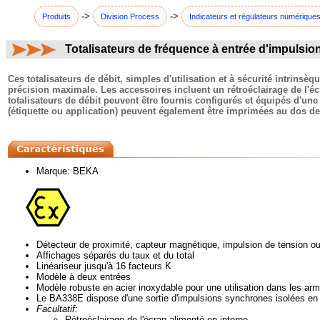
->
->
Produits
Division Process
Indicateurs et régulateurs numérique
Totalisateurs de fréquence à entrée d'impul
commentaires:
Ces totalisateurs de débit, simples d'utilisation et à sécurité intrinsèq
précision maximale. Les accessoires incluent un rétroéclairage de l'é
totalisateurs de débit peuvent être fournis configurés et équipés d'un
(étiquette ou application) peuvent également être imprimées au dos de 
Marque: BEKA
Détecteur de proximité, capteur magnétique, impulsion de tension ou
Affichages séparés du taux et du total
Linéariseur jusqu'à 16 facteurs K
Modèle à deux entrées
Modèle robuste en acier inoxydable pour une utilisation dans les arm
Le BA338E dispose d'une sortie d'impulsions synchrones isolées en
Facultatif:
Rétroéclairage de l'écran alimenté en interne