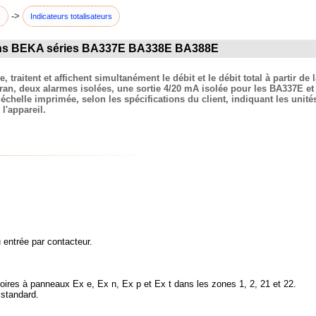
->
s
Indicateurs totalisateurs
sions BEKA séries BA337E BA338E BA388E
ue, traitent et affichent simultanément le débit et le débit total à partir 
cran, deux alarmes isolées, une sortie 4/20 mA isolée pour les BA337E e
e échelle imprimée, selon les spécifications du client, indiquant les uni
l'appareil.
 entrée par contacteur.
oires à panneaux Ex e, Ex n, Ex p et Ex t dans les zones 1, 2, 21 et 22.
 standard.