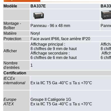
Modèle
BA337E
BA33
Montage -
Panneau - 96 x 48 mm
Panne
Boîtier
Matière
Noryl
Protection
Face avant IP66, face arrière IP20
Affichage principal :
Affich
8 chiffres de 9 mm de haut
8 chi
Afficher
Affichage secondaire :
Affic
6 chiffres de 6 mm de haut
6 chi
Nombre
1
d'entrées
Certification
IECEx
international
Ex ia IIC T5 Ga -40°C ≤ Ta ≤ +70°C
Europe
Groupe II Catégorie 1G
ATEX
Ex ia IIC T5 Ga -40°C ≤ Ta ≤ +70°C