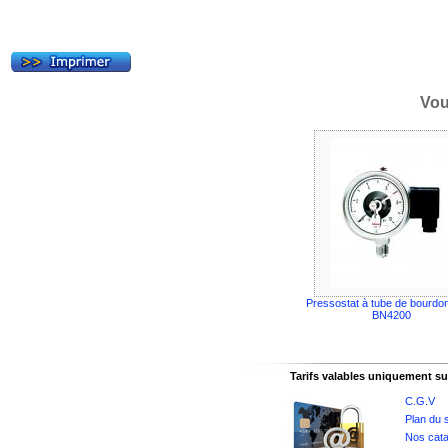
Vou
Pressostat à tube de bourdon
BN4200
Tarifs valables uniquement sur
C.G.V
Plan du s
Nos cata