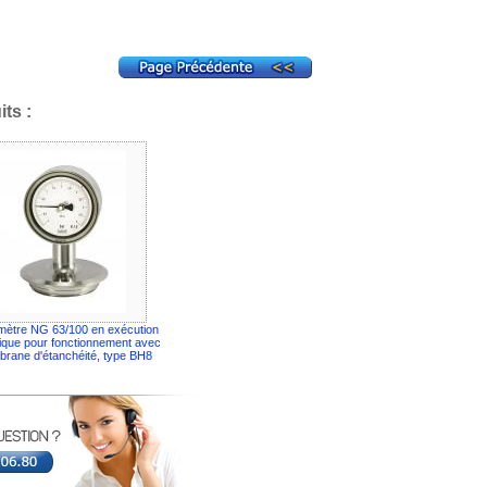
ts :
ètre NG 63/100 en exécution
ique pour fonctionnement avec
rane d'étanchéité, type BH8