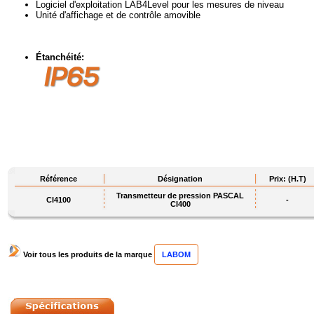
Logiciel d'exploitation LAB4Level pour les mesures de niveau
Unité d'affichage et de contrôle amovible
Étanchéité:
Référence
Désignation
Prix: (H.T)
Transmetteur de pression PASCAL
CI4100
-
CI400
Voir tous les produits de la marque
LABOM