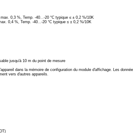
, max. 0,3 %, Temp. -40...-20 °C typique ≤ ± 0,2 %/10K
max. 0,4 %, Temp. -40...-20 °C typique ≤ ± 0,2 %/10K
isable jusqu'à 10 m du point de mesure
l'appareil dans la mémoire de configuration du module d'affichage. Les don
ent vers d'autres appareils.
DT)