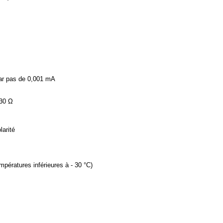
ar pas de 0,001 mA
230 Ω
larité
mpératures inférieures à - 30 °C)