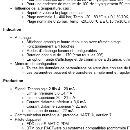
Pour une cadence de mesure de 100 Hz : typiquement 50 ms
Influence de la température, cas :
Reportez-vous à la plage nominale :
Plage nominale 1 - 400 bar, Temp. -20...80 °C ≤ ± 0,1 %/10K
Plage nominale 0,25 bar, Temp. -20...80 °C ≤ ± 0,15 %/10K, 
Indication
Affichage:
Affichage graphique haute résolution avec rétroéclairage
Fonctionnement à 4 touches
Modes d'affichage librement configurables
Rotation continue de ± 170 (cran tous les 90°)
En option : unité d'affichage et de commande à distance, util
Mémoire de configuration :
Toutes les données de paramétrage peuvent être copiées de 
Les paramètres peuvent être transférés simplement et rapidem
Production
Signal: Technologie 2 fils 4…20 mA
Limite inférieure 3,8…4 mA
Limite supérieure 20…21 mA
Courant d'alarme inférieur < 3,6 mA
Courant d'alarme supérieur > 21 mA
Limitation de courant 22 mA
Communication numérique : protocole HART ®, version 7
Pilote d'appareil :
EDD pour SIMATIC PDM
DTM pour PACTware ou systèmes compatibles (conformité F