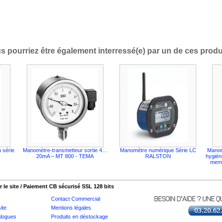
s pourriez être également interressé(e) par un de ces produi
 série
Manomètre-transmetteur sortie 4…
Manomètre numérique Série LC
Manom
20mA – MT 800 - TEMA
RALSTON
hygién
memb
 le site / Paiement CB sécurisé SSL 128 bits
Contact Commercial
ite
Mentions légales
logues
Produits en déstockage