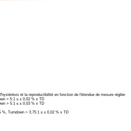
'hystérésis et la reproductibilité en fonction de l'étendue de mesure réglée:
own > 5:1 ≤ ± 0,02 % x TD
own > 5:1 ≤ ± 0,03 % x TD
75 %, Turndown > 3,75:1 ≤ ± 0,02 % x TD