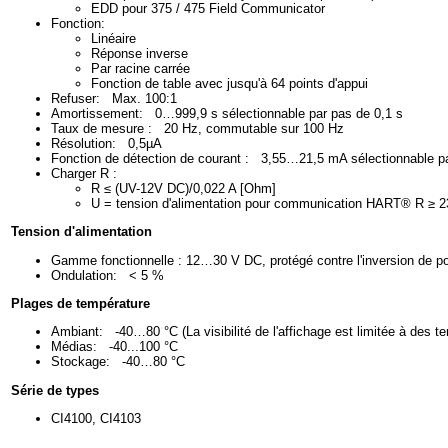
EDD pour 375 / 475 Field Communicator
Fonction:
Linéaire
Réponse inverse
Par racine carrée
Fonction de table avec jusqu'à 64 points d'appui
Refuser: Max. 100:1
Amortissement: 0…999,9 s sélectionnable par pas de 0,1 s
Taux de mesure : 20 Hz, commutable sur 100 Hz
Résolution: 0,5µA
Fonction de détection de courant : 3,55…21,5 mA sélectionnable p
Charger R :
R ≤ (UV-12V DC)/0,022 A [Ohm]
U = tension d'alimentation pour communication HART® R ≥ 
Tension d'alimentation
Gamme fonctionnelle : 12…30 V DC, protégé contre l'inversion de po
Ondulation: < 5 %
Plages de température
Ambiant: -40…80 °C (La visibilité de l'affichage est limitée à des te
Médias: -40...100 °C
Stockage: -40…80 °C
Série de types
CI4100, CI4103