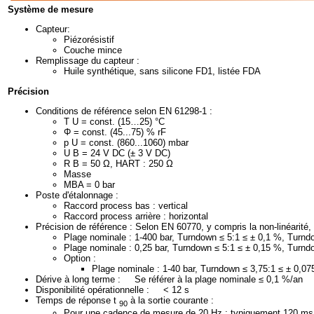
Système de mesure
Capteur:
Piézorésistif
Couche mince
Remplissage du capteur :
Huile synthétique, sans silicone FD1, listée FDA
Précision
Conditions de référence selon EN 61298-1 :
T U = const. (15…25) °C
Φ = const. (45...75) % rF
p U = const. (860...1060) mbar
U B = 24 V DC (± 3 V DC)
R B = 50 Ω, HART : 250 Ω
Masse
MBA = 0 bar
Poste d'étalonnage :
Raccord process bas : vertical
Raccord process arrière : horizontal
Précision de référence : Selon EN 60770, y compris la non-linéarité, l
Plage nominale : 1-400 bar, Turndown ≤ 5:1 ≤ ± 0,1 %, Turnd
Plage nominale : 0,25 bar, Turndown ≤ 5:1 ≤ ± 0,15 %, Turnd
Option :
Plage nominale : 1-40 bar, Turndown ≤ 3,75:1 ≤ ± 0,0
Dérive à long terme : Se référer à la plage nominale ≤ 0,1 %/an
Disponibilité opérationnelle : < 12 s
Temps de réponse t
à la sortie courante :
90
Pour une cadence de mesure de 20 Hz : typiquement 120 ms