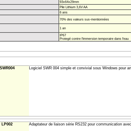
93x64x29mm
Pile Lithium 3,6V AA
6 ans
70% des valeurs sus-mentionnées
1 an
IP67
Protegé contre l'immersion temporaire dans l'eau
SWR004
Logiciel SWR 004 simple et convivial sous Windows pour anal
LP002
Adaptateur de liaison série RS232 pour communication ave