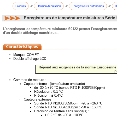
->
->
->
Produits
Division Acquisition
Enregistreurs autonomes
D
Enregistreurs de température miniatures Série
commentaires:
L'enregistreur de température miniature S0122 permet l'enregistrement
d'un double affichage numérique...
Marque: COMET
Double affichage LCD
Répond aux exigences de la norme Européenne EN
p
Gammes de mesure :
Capteur interne : (température ambiante)
de -30 à +70 °C (sonde RTD Pt1000/3850ppm)
Résolution : 0.1 °C
Précision : ± 0.4°C
Capteurs externes :
Sonde RTD Pt1000/3850ppm : -90 à +260 °C
Sonde RTD Ni1000/6180ppm : -50 à +150 °C
Précision de l'entrée sans sonde(s) :
± 0.2 °C de –50 à +100°C