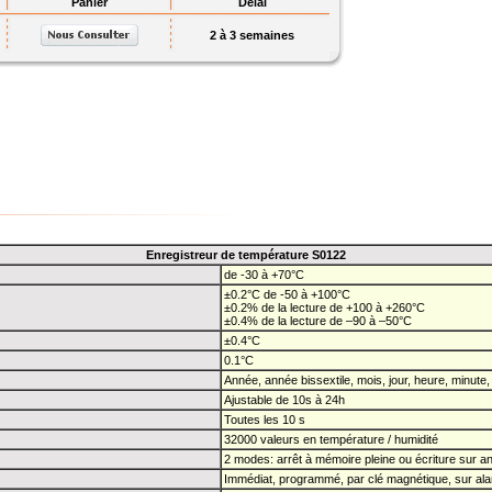
Panier
Délai
2 à 3 semaines
Enregistreur de température S0122
de -30 à +70°C
±0.2°C de -50 à +100°C
±0.2% de la lecture de +100 à +260°C
±0.4% de la lecture de –90 à –50°C
±0.4°C
0.1°C
Année, année bissextile, mois, jour, heure, minute
Ajustable de 10s à 24h
Toutes les 10 s
32000 valeurs en température / humidité
2 modes: arrêt à mémoire pleine ou écriture sur a
Immédiat, programmé, par clé magnétique, sur al