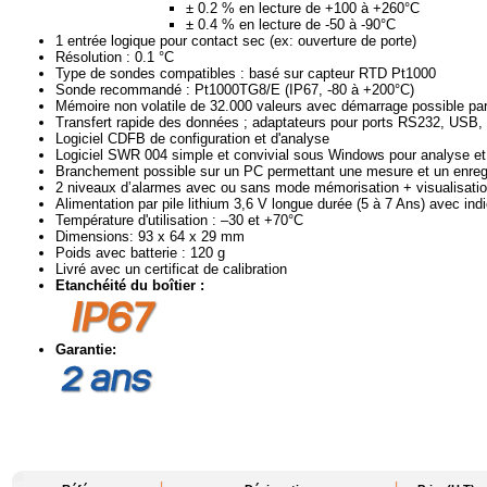
± 0.2 % en lecture de +100 à +260°C
± 0.4 % en lecture de -50 à -90°C
1 entrée logique pour contact sec (ex: ouverture de porte)
Résolution : 0.1 °C
Type de sondes compatibles : basé sur capteur RTD Pt1000
Sonde recommandé : Pt1000TG8/E (IP67, -80 à +200°C)
Mémoire non volatile de 32.000 valeurs avec démarrage possible pa
Transfert rapide des données ; adaptateurs pour ports RS232, USB, 
Logiciel CDFB de configuration et d'analyse
Logiciel SWR 004 simple et convivial sous Windows pour analyse et t
Branchement possible sur un PC permettant une mesure et un enreg
2 niveaux d’alarmes avec ou sans mode mémorisation + visualisatio
Alimentation par pile lithium 3,6 V longue durée (5 à 7 Ans) avec indi
Température d'utilisation : –30 et +70°C
Dimensions: 93 x 64 x 29 mm
Poids avec batterie : 120 g
Livré avec un certificat de calibration
Etanchéité du boîtier :
Garantie: