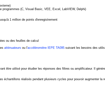
externe)
de programmes (C, Visual Basic, VEE, Excel, LabVIEW, Delphi)
squ'à 1 million de points d'enregistrement
es ou des feuilles de calcul
des
atténuateurs
ou l'
accéléromètre IEPE TA095
suivant les besoins des utili
ant être utilisé pour étudier les réponses des filtres ou amplificateur. Il gén
les échantillons réalisés pendant plusieurs cycles pour pouvoir augmenter la ré