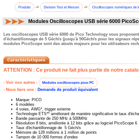
->
->
Produits
Division Test et Mesure
Oscilloscopes numériques de l
Modules Oscilloscopes USB série 6000 PicoS
commentaires:
Les oscilloscopes USB série 6000 de Pico Technology vous proposent 
d'échantillonnage de 5 Géch/s (jusqu'à 50Géch/s pour les signaux répét
modules PicoScope sont des atouts majeurs pour les utilisateurs rec
ATTENTION : Ce produit ne fait plus partie de notre catalo
- Voir nos autres :
Modules oscilloscopes pour PC
- Nous faire une :
Demande de produit équivalent
Marque: PICO
6 modèles
4 voies, AWG*, trigger externe
Technologie ETS** améliorant de manière significative le taux d'écha
Bande passante de 250 MHz à 500MHz
Résolution 8 bits, améliorée à 12 bits grâce au logiciel PicoScope 6
Taux d'échantillonnage de 5 Géch/s
Mémoire de 128 millions à 1 million de points
Tampon de 10 000 formes d’ondes