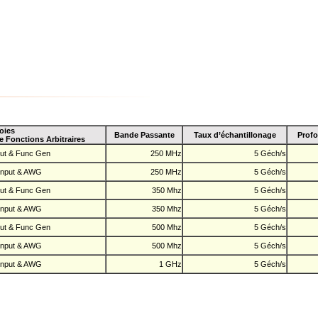
oies
Bande Passante
Taux d’échantillonage
Prof
 Fonctions Arbitraires
put & Func Gen
250 MHz
5 Géch/s
input & AWG
250 MHz
5 Géch/s
put & Func Gen
350 Mhz
5 Géch/s
input & AWG
350 Mhz
5 Géch/s
put & Func Gen
500 Mhz
5 Géch/s
input & AWG
500 Mhz
5 Géch/s
input & AWG
1 GHz
5 Géch/s