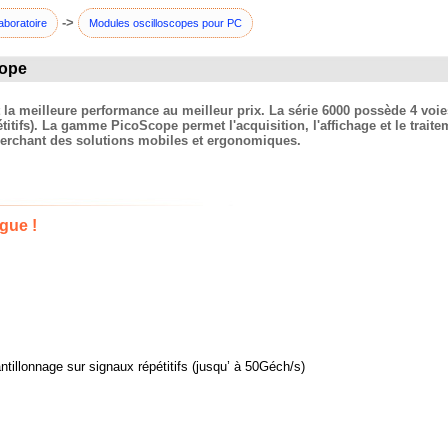
->
aboratoire
Modules oscilloscopes pour PC
cope
la meilleure performance au meilleur prix. La série 6000 possède 4 voi
itifs). La gamme PicoScope permet l'acquisition, l'affichage et le traite
herchant des solutions mobiles et ergonomiques.
gue !
ntillonnage sur signaux répétitifs (jusqu’ à 50Géch/s)