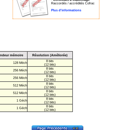
Raccordés / accrédités Cofrac
Plus d'informations
ondeur mémoire
Résolution (Améliorée)
8 bits
128 Méch
(12 bits)
8 bits
256 Méch
(12 bits)
8 bits
256 Méch
(12 bits)
8 bits
512 Méch
(12 bits)
8 bits
512 Méch
(12 bits)
8 bits
1 Géch
(12 bits)
8 bits
1 Géch
(12 bits)