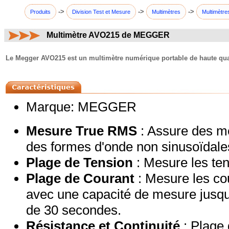
->
->
->
Produits
Division Test et Mesure
Multimètres
Multimètre
Multimètre AVO215 de MEGGER
commentaires:
Le Megger AVO215 est un multimètre numérique portable de haute qual
Marque: MEGGER
Mesure True RMS
: Assure des m
des formes d'onde non sinusoïdale
Plage de Tension
: Mesure les te
Plage de Courant
: Mesure les co
avec une capacité de mesure jusq
de 30 secondes.
Résistance et Continuité
: Plage