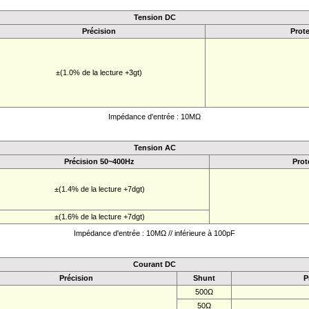
Tension DC
Précision
Prote
±(1.0% de la lecture +3gt)
Impédance d'entrée : 10MΩ
Tension AC
Précision 50~400Hz
Prot
±(1.4% de la lecture +7dgt)
±(1.6% de la lecture +7dgt)
Impédance d'entrée : 10MΩ // inférieure à 100pF
Courant DC
Précision
Shunt
P
500Ω
50Ω