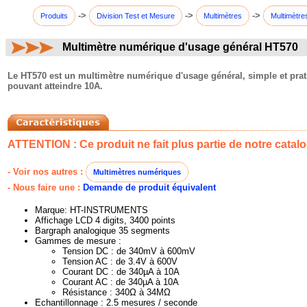
->
->
->
Produits
Division Test et Mesure
Multimètres
Multimètre
Multimètre numérique d'usage général HT570
commentaires:
Le HT570 est un multimètre numérique d'usage général, simple et pra
pouvant atteindre 10A.
ATTENTION : Ce produit ne fait plus partie de notre catalo
- Voir nos autres :
Multimètres numériques
- Nous faire une :
Demande de produit équivalent
Marque: HT-INSTRUMENTS
Affichage LCD 4 digits, 3400 points
Bargraph analogique 35 segments
Gammes de mesure :
Tension DC : de 340mV à 600mV
Tension AC : de 3.4V à 600V
Courant DC : de 340µA à 10A
Courant AC : de 340µA à 10A
Résistance : 340Ω à 34MΩ
Echantillonnage : 2.5 mesures / seconde