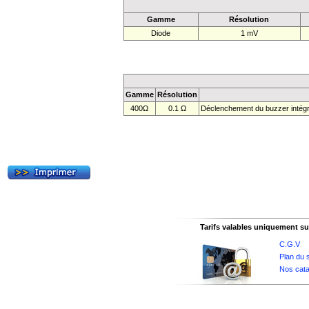
Gamme
Résolution
Diode
1 mV
Gamme
Résolution
400Ω
0.1 Ω
Déclenchement du buzzer intégré
Tarifs valables uniquement sur
C.G.V
Plan du s
Nos cata