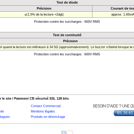
Test de diode
Précision
Courant de tes
±(1.5% de la lecture +2dgt)
approx. 1.65m
Protection contre les surcharges : 600V RMS
Test de continuité
Précision
 quand la lecture est inférieure à 34.5Ω (approximativement). Le buzzer s'éteind lorsque la
Protection contre les surcharges : 600V RMS
 le site / Paiement CB sécurisé SSL 128 bits
Contact Commercial
ite
Mentions légales
logues
Produits en déstockage