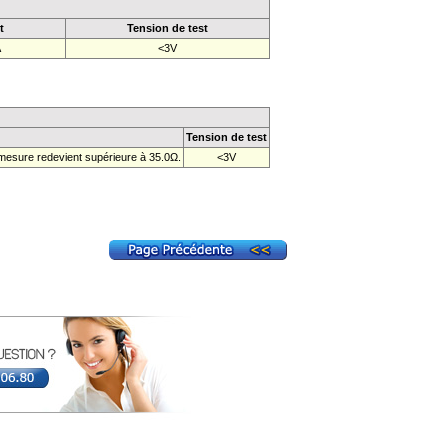
t
Tension de test
A
<3V
Tension de test
 mesure redevient supérieure à 35.0Ω.
<3V