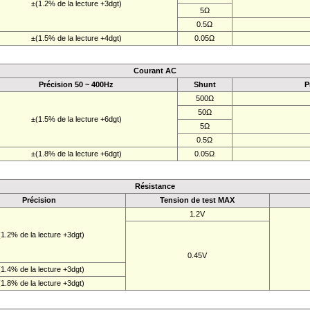
±(1.2% de la lecture +3dgt)
5Ω
0.5Ω
±(1.5% de la lecture +4dgt)
0.05Ω
Courant AC
Précision 50 ~ 400Hz
Shunt
P
500Ω
50Ω
±(1.5% de la lecture +6dgt)
5Ω
0.5Ω
±(1.8% de la lecture +6dgt)
0.05Ω
Résistance
Précision
Tension de test MAX
1.2V
(1.2% de la lecture +3dgt)
0.45V
(1.4% de la lecture +3dgt)
(1.8% de la lecture +3dgt)