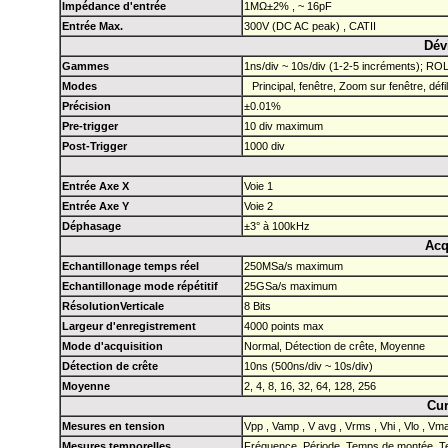
Impédance d'entrée
1MΩ±2% , ~ 16pF
Entrée Max.
300V (DC AC peak) , CATII
Dév
Gammes
1ns/div ~ 10s/div (1-2-5 incréments); ROL
Modes
Principal, fenêtre, Zoom sur fenêtre, déf
Précision
±0.01%
Pre-trigger
10 div maximum
Post-Trigger
1000 div
Entrée Axe X
Voie 1
Entrée Axe Y
Voie 2
Déphasage
±3° à 100kHz
Acq
Echantillonage temps réel
250MSa/s maximum
Echantillonage mode répétitif
25GSa/s maximum
RésolutionVerticale
8 Bits
Largeur d'enregistrement
4000 points max
Mode d'acquisition
Normal, Détection de crête, Moyenne
Détection de crête
10ns (500ns/div ~ 10s/div)
Moyenne
2, 4, 8, 16, 32, 64, 128, 256
Cur
Mesures en tension
Vpp , Vamp , V avg , Vrms , Vhi , Vlo , V
Mesures temporelles
Fréquence, Période, Temps de montée, 