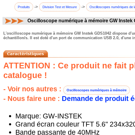
->
->
Produits
Division Test et Mesure
Oscilloscopes numériques de l
Oscilloscope numérique à mémoire GW Instek
commentaires:
L'oscilloscope numérique à mémoire GW Instek GDS1042 dispose d'un
échantillon/s. Il est doté d'un port de communication USB 2.0, d'une 
ATTENTION : Ce produit ne fait pl
catalogue !
- Voir nos autres :
Oscilloscopes numériques à mémoire
- Nous faire une :
Demande de produit é
Marque: GW-INSTEK
Grand écran couleur TFT 5.6" 234x320
Bande passante de 40MHz