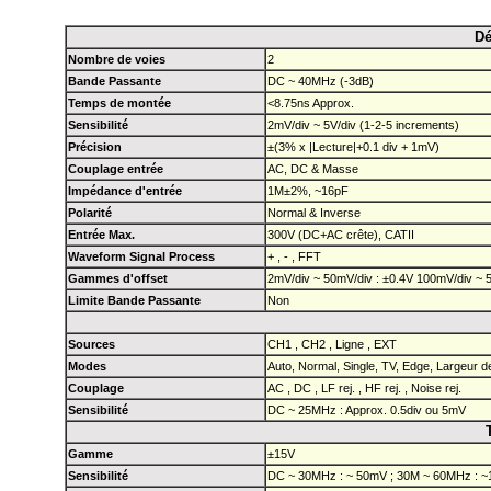
Dé
Nombre de voies
2
Bande Passante
DC ~ 40MHz (-3dB)
Temps de montée
<8.75ns Approx.
Sensibilité
2mV/div ~ 5V/div (1-2-5 increments)
Précision
±(3% x |Lecture|+0.1 div + 1mV)
Couplage entrée
AC, DC & Masse
Impédance d'entrée
1M±2%, ~16pF
Polarité
Normal & Inverse
Entrée Max.
300V (DC+AC crête), CATII
Waveform Signal Process
+ , - , FFT
Gammes d'offset
2mV/div ~ 50mV/div : ±0.4V 100mV/div ~ 5
Limite Bande Passante
Non
Sources
CH1 , CH2 , Ligne , EXT
Modes
Auto, Normal, Single, TV, Edge, Largeur d
Couplage
AC , DC , LF rej. , HF rej. , Noise rej.
Sensibilité
DC ~ 25MHz : Approx. 0.5div ou 5mV
Gamme
±15V
Sensibilité
DC ~ 30MHz : ~ 50mV ; 30M ~ 60MHz : 