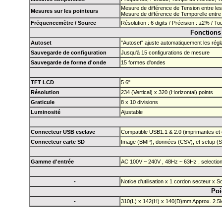
Mesure de différence de Tension entre les
Mesures sur les pointeurs
Mesure de différence de Temporelle entre 
Fréquencemètre / Source
Résolution : 6 digits / Précision : ±2% /
Tou
Fonctions
Autoset
"Autoset" ajuste automatiquement les régla
Sauvegarde de configuration
Jusqu'à 15 configurations de mesure
Sauvegarde de forme d'onde
15 formes d'ondes
TFT LCD
5.6"
Résolution
234 (Vertical) x 320 (Horizontal) points
Graticule
8 x 10 divisions
Luminosité
Ajustable
Connecteur USB esclave
Compatible USB1.1 & 2.0 (imprimantes et 
Connecteur carte SD
Image (BMP), données (CSV), et setup (
Gamme d'entrée
AC 100V ~ 240V , 48Hz ~ 63Hz , selectio
-
Notice d'utilisation x 1 cordon secteur x
Poi
-
310(L) x 142(H) x 140(D)mm Approx. 2.5