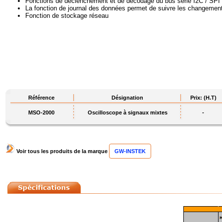
Fonctions de déclenchement et de décodage du bus série I2C / SPI
La fonction de journal des données permet de suivre les changement
Fonction de stockage réseau
Référence
Désignation
Prix: (H.T)
MSO-2000
Oscilloscope à signaux mixtes
-
Voir tous les produits de la marque
GW-INSTEK