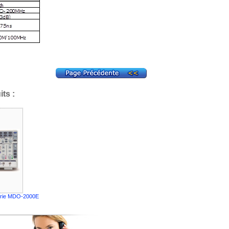
ts :
Série MDO-2000E