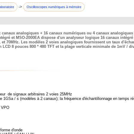
->
aboratoire
Oscilloscopes numériques à mémoire
deux canaux analogiques + 16 canaux numériques ou 4 canaux analogiqu
égré et MSO-2000EA dispose d'un analyseur logique 16 canaux intégré e
t 70MHz. Les modèles 2 voies analogiques fournissent un taux d'échanti
 LCD 8 pouces 800 * 480 TFT et la plage verticale minimale de 1mV / di
eur de signaux arbitraires 2 voies 25MHz
de 1GSa / s (modèles à 2 canaux); la fréquence d'échantillonnage en temps r
e VPO
 forme d'onde