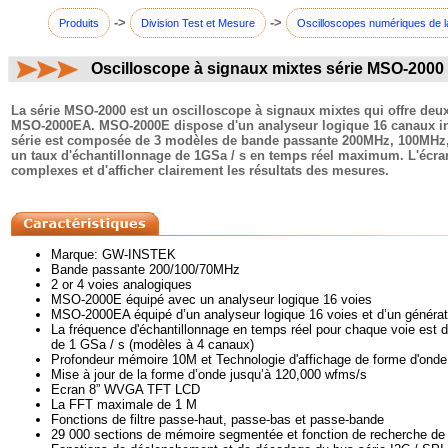
->
->
Produits
Division Test et Mesure
Oscilloscopes numériques de l
Oscilloscope à signaux mixtes série MSO-2000
commentaires:
La série MSO-2000 est un oscilloscope à signaux mixtes qui offre 
MSO-2000EA. MSO-2000E dispose d'un analyseur logique 16 canaux int
série est composée de 3 modèles de bande passante 200MHz, 100MHz, e
un taux d'échantillonnage de 1GSa / s en temps réel maximum. L'écran
complexes et d'afficher clairement les résultats des mesures.
Marque: GW-INSTEK
Bande passante 200/100/70MHz
2 or 4 voies analogiques
MSO-2000E équipé avec un analyseur logique 16 voies
MSO-2000EA équipé d’un analyseur logique 16 voies et d’un générat
La fréquence d'échantillonnage en temps réel pour chaque voie est 
de 1 GSa / s (modèles à 4 canaux)
Profondeur mémoire 10M et Technologie d'affichage de forme d'ond
Mise à jour de la forme d’onde jusqu’à 120,000 wfms/s
Ecran 8” WVGA TFT LCD
La FFT maximale de 1 M
Fonctions de filtre passe-haut, passe-bas et passe-bande
29 000 sections de mémoire segmentée et fonction de recherche de