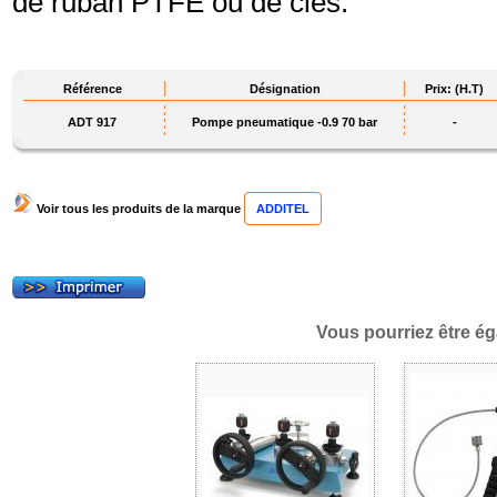
de ruban PTFE ou de clés.
Référence
Désignation
Prix: (H.T)
ADT 917
Pompe pneumatique -0.9 70 bar
-
Voir tous les produits de la marque
ADDITEL
Vous pourriez être ég