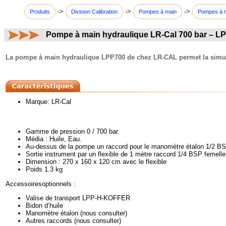
->
->
->
Produits
Division Calibration
Pompes à main
Pompes à 
Pompe à main hydraulique LR-Cal 700 bar – L
commentaires:
La pompe à main hydraulique LPP700 de chez LR-CAL permet la simulati
Marque: LR-Cal
Gamme de pression 0 / 700 bar.
Média : Huile, Eau.
Au-dessus de la pompe un raccord pour le manomètre étalon 1/2 BS
Sortie instrument par un flexible de 1 mètre raccord 1/4 BSP femelle
Dimension : 270 x 160 x 120 cm avec le flexible
Poids 1.3 kg
Accessoiresoptionnels :
Valise de transport LPP-H-KOFFER
Bidon d’huile
Manomètre étalon (nous consulter)
Autres raccords (nous consulter)