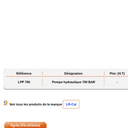
Référence
Désignation
Prix: (H.T)
LPP 700
Pompe hydraulique 700 BAR
-
Voir tous les produits de la marque
LR-Cal