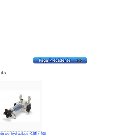
ts :
e test hydraulique -0.85 + 400