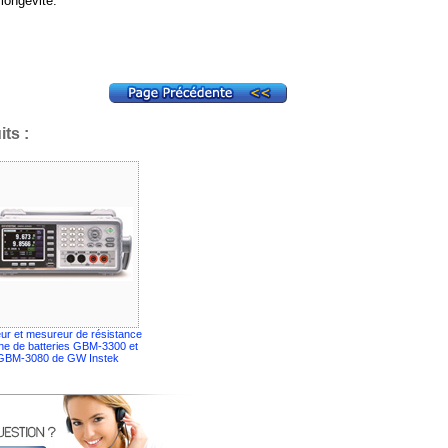
 longévité.
ts :
ur et mesureur de résistance
rne de batteries GBM-3300 et
GBM-3080 de GW Instek