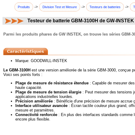
->
->
->
Produits
Division Test et Mesure
Testeurs de batteries
T
Testeur de batterie GBM-3100H de GW-INSTEK
commentaires:
Parmi les produits phares de GW INSTEK, on trouve les séries GBM-300
Marque: GOODWILL-INSTEK
Le GBM-3100H
est une version améliorée de la série GBM-3000, conçue po
Voici ses points forts :
Plage de mesure de résistance étendue
: Capable de mesurer des ré
haute capacité.
Plage de mesure de tension élargie
: Peut mesurer des tensions jus
applications industrielles lourdes.
Précision améliorée
: Bénéficie d'une précision de mesure accrue 
Interface utilisateur avancée
: Écran tactile couleur plus grand, offr
mesure et paramètres.
Connectivité renforcée
: En plus des interfaces standards comme le 
encore plus flexible.