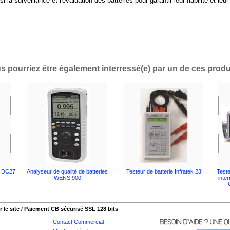
 la surveillance et l'évaluation des batteries pour garantir leur fiabilité et leur
s pourriez être également interressé(e) par un de ces produi
e DC27
Analyseur de qualité de batteries
Testeur de batterie Infratek 23
Teste
WENS 900
inte
 le site / Paiement CB sécurisé SSL 128 bits
Contact Commercial