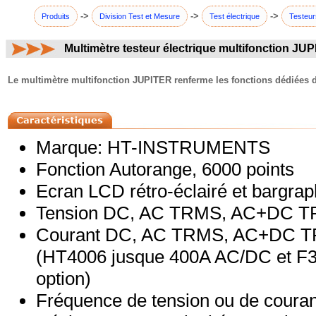
->
->
->
Produits
Division Test et Mesure
Test électrique
Testeur
Multimètre testeur électrique multifonction JU
commentaires:
Le multimètre multifonction JUPITER renferme les fonctions dédiées d'un
Marque: HT-INSTRUMENTS
Fonction Autorange, 6000 points
Ecran LCD rétro-éclairé et bargrap
Tension DC, AC TRMS, AC+DC T
Courant DC, AC TRMS, AC+DC TR
(HT4006 jusque 400A AC/DC et F
option)
Fréquence de tension ou de couran