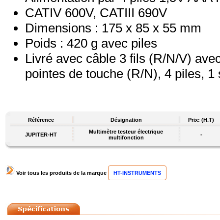
CATIV 600V, CATIII 690V
Dimensions : 175 x 85 x 55 mm
Poids : 420 g avec piles
Livré avec câble 3 fils (R/N/V) ave
pointes de touche (R/N), 4 piles, 1
Référence
Désignation
Prix: (H.T)
Multimètre testeur électrique
JUPITER-HT
-
multifonction
Voir tous les produits de la marque
HT-INSTRUMENTS