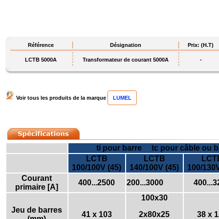
Référence
Désignation
Prix: (H.T)
LCTB 5000A
Transformateur de courant 5000A
-
Voir tous les produits de la marque
LUMEL
ti pour barre tc pour câble ou ba
LCTB
LCTB
LCT
100/100V (45)
140/100V (45)
100/130V
Courant
400...2500
200...3000
400...
primaire [A]
100x30
Jeu de barres
41 x 103
2x80x25
38 x 
(mm)