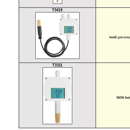
T3419
Isolé
galvaniqu
T3311
NON Iso