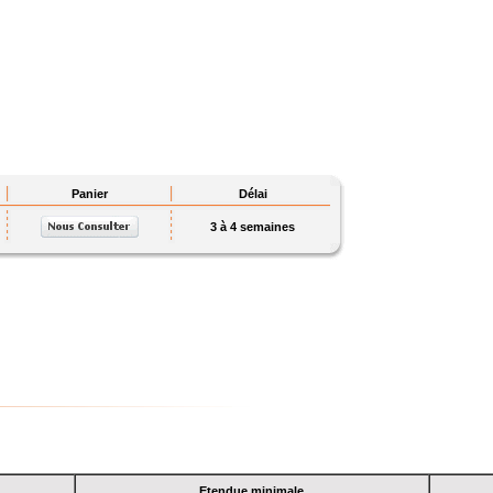
Panier
Délai
3 à 4 semaines
Etendue minimale