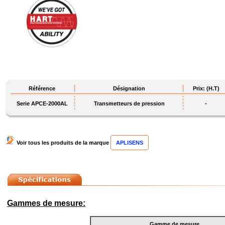
Référence
Désignation
Prix: (H.T)
Serie APCE-2000AL
Transmetteurs de pression
-
Voir tous les produits de la marque
APLISENS
Gammes de mesure:
Gamme de mesure