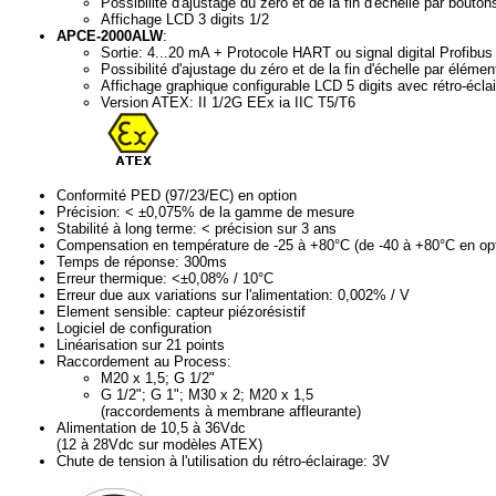
Possibilité d'ajustage du zéro et de la fin d'échelle par bouto
Affichage LCD 3 digits 1/2
APCE-2000ALW
:
Sortie: 4...20 mA + Protocole HART ou signal digital Profi
Possibilité d'ajustage du zéro et de la fin d'échelle par élém
Affichage graphique configurable LCD 5 digits avec rétro-écla
Version ATEX: II 1/2G EEx ia IIC T5/T6
Conformité PED (97/23/EC) en option
Précision: < ±0,075% de la gamme de mesure
Stabilité à long terme: < précision sur 3 ans
Compensation en température de -25 à +80°C (de -40 à +80°C en opt
Temps de réponse: 300ms
Erreur thermique: <±0,08% / 10°C
Erreur due aux variations sur l'alimentation: 0,002% / V
Element sensible: capteur piézorésistif
Logiciel de configuration
Linéarisation sur 21 points
Raccordement au Process:
M20 x 1,5; G 1/2"
G 1/2"; G 1"; M30 x 2; M20 x 1,5
(raccordements à membrane affleurante)
Alimentation de 10,5 à 36Vdc
(12 à 28Vdc sur modèles ATEX)
Chute de tension à l'utilisation du rétro-éclairage: 3V