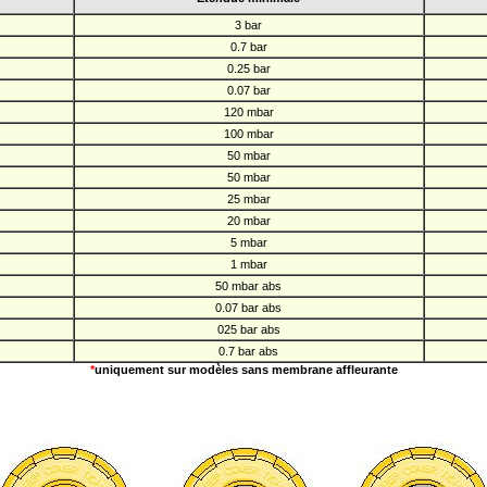
3 bar
0.7 bar
0.25 bar
0.07 bar
120 mbar
100 mbar
50 mbar
50 mbar
25 mbar
20 mbar
5 mbar
1 mbar
50 mbar abs
0.07 bar abs
025 bar abs
0.7 bar abs
*
uniquement sur modèles sans membrane affleurante