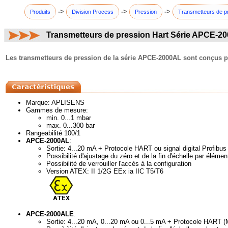
->
->
->
Produits
Division Process
Pression
Transmetteurs de p
Transmetteurs de pression Hart Série APCE-2
commentaires:
Les transmetteurs de pression de la série APCE-2000AL sont conçus po
Marque: APLISENS
Gammes de mesure:
min. 0...1 mbar
max. 0...300 bar
Rangeabilité 100/1
APCE-2000AL
:
Sortie: 4...20 mA + Protocole HART ou signal digital Profi
Possibilité d'ajustage du zéro et de la fin d'échelle par élém
Possibilité de verrouiller l'accès à la configuration
Version ATEX: II 1/2G EEx ia IIC T5/T6
APCE-2000ALE
:
Sortie: 4...20 mA, 0...20 mA ou 0...5 mA + Protocole HART