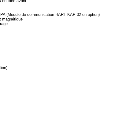
ns en face avant
bus PA (Module de communication HART KAP-02 en option)
ent magnétique
irage
ion)