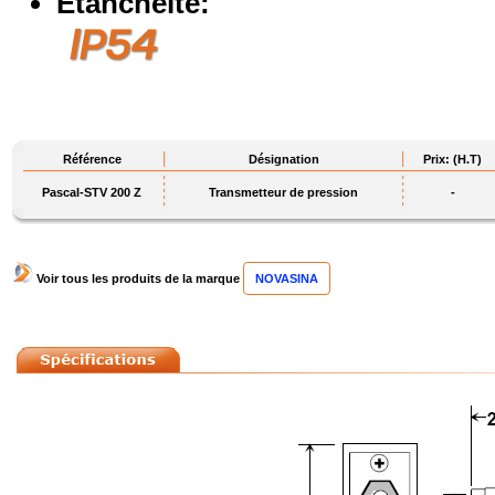
Etanchéité:
Référence
Désignation
Prix: (H.T)
Pascal-STV 200 Z
Transmetteur de pression
-
Voir tous les produits de la marque
NOVASINA