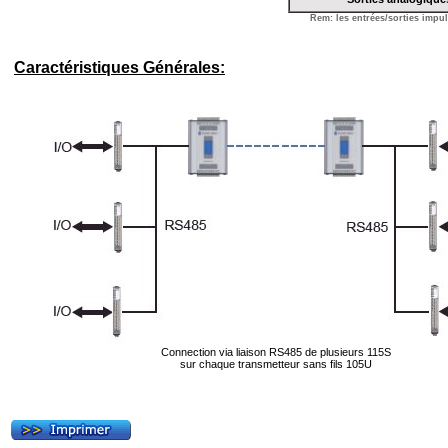
Rem: les entrées/sorties impu
Caractéristiques Générales:
Connection via liaison RS485 de plusieurs 115S
sur chaque transmetteur sans fils 105U