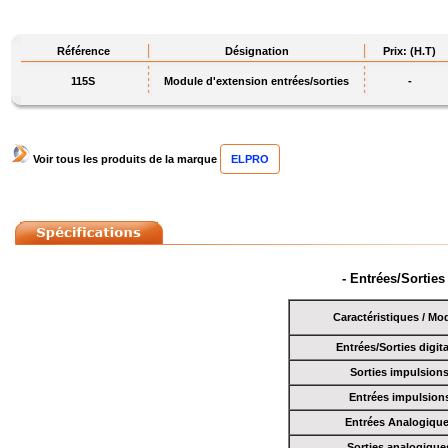
Référence
Désignation
Prix: (H.T)
115S
Module d'extension entrées/sorties
-
Voir tous les produits de la marque
ELPRO
- Entrées/Sortie
Caractéristiques / Mo
Entrées/Sorties digit
Sorties impulsion
Entrées impulsion
Entrées Analogiqu
Sorties analogique