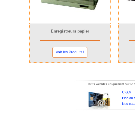
Enregistreurs papier
Voir les Produits !
Tarifs valables uniquement sur le s
C.G.V
Plan du s
Nos cata