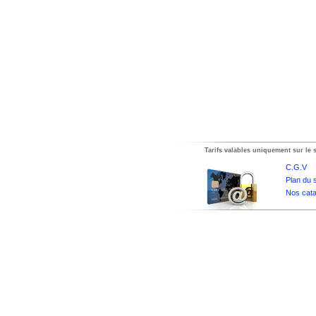
Tarifs valables uniquement sur le s
C.G.V
Plan du s
Nos cata