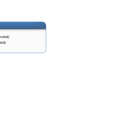
roduit)
duit)