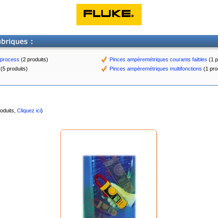
 process
(2 produits)
Pinces ampèremétriques courants faibles
(1 p
(5 produits)
Pinces ampèremétriques multifonctions
(1 pro
.
roduits,
Cliquez ici
)