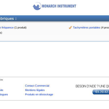
de fréquence
(1 produit)
Tachymètres portables
(4 prod
s)
ite
Contact Commercial
ite
Mentions légales
logues
Produits en déstockage