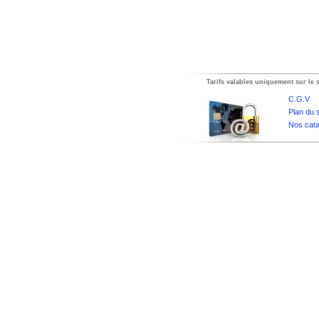
Tarifs valables uniquement sur le s
C.G.V
Plan du s
Nos cata